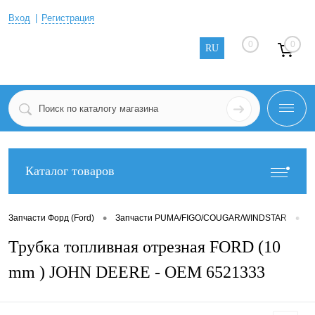
Вход
Регистрация
0
0
RU
Каталог товаров
•
•
Запчасти Форд (Ford)
Запчасти PUMA/FIGO/COUGAR/WINDSTAR
З
Трубка топливная отрезная FORD (10
mm ) JOHN DEERE - OEM 6521333