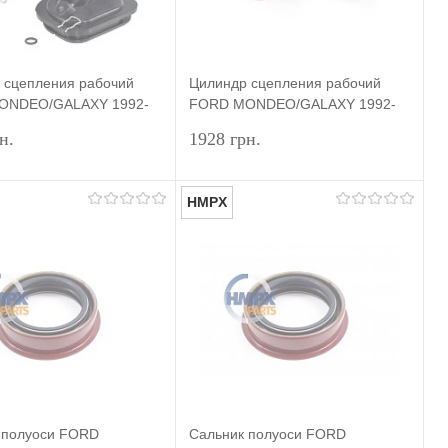
 сцепления рабочий
Цилиндр сцепления рабочий
ONDEO/GALAXY 1992-
FORD MONDEO/GALAXY 1992-
MPX
2007 DP GROUP
н.
1928 грн.
HMPX
Подписаться
Подписаться
ь в 1 клик
Сравнение
Купить в 1 клик
Сравнение
ранное
Недоступно
В избранное
Недоступно
 полуоси FORD
Сальник полуоси FORD