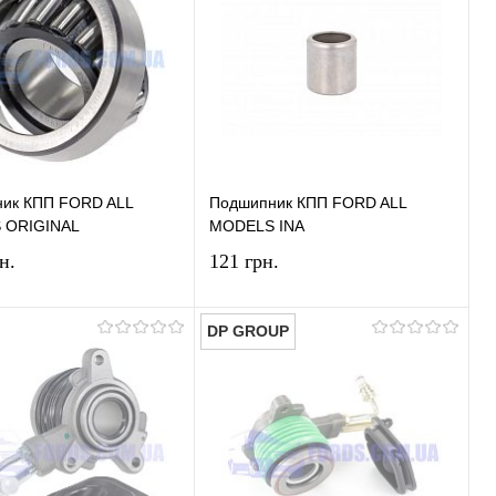
ик КПП FORD ALL
Подшипник КПП FORD ALL
 ORIGINAL
MODELS INA
н.
121 грн.
DP GROUP
В корзину
В корзину
ь в 1 клик
Сравнение
Купить в 1 клик
Сравнение
ранное
В наличии
В избранное
В наличии