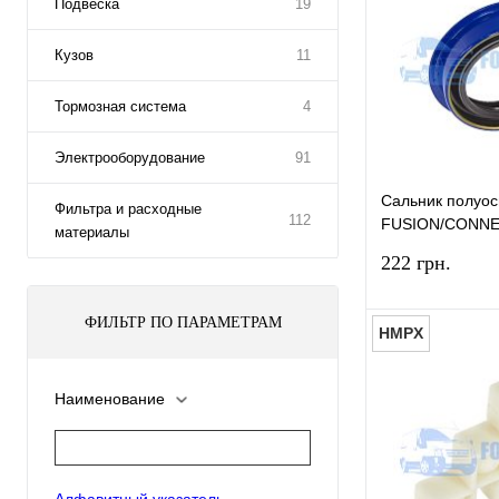
Подвеска
19
Кузов
11
Тормозная система
4
Электрооборудование
91
Сальник полуо
Фильтра и расходные
112
FUSION/CONNE
материалы
(40X55X13) BG
222 грн.
ФИЛЬТР ПО ПАРАМЕТРАМ
HMPX
Наименование
Купить в 1 к
В избранное
Алфавитный указатель