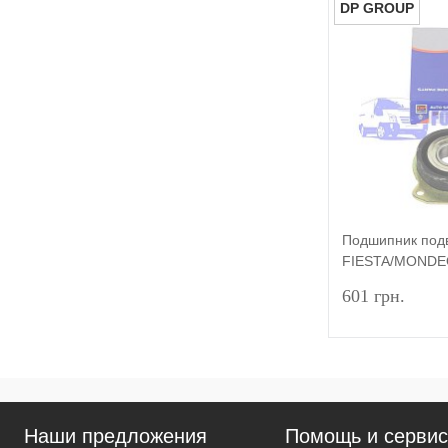
DP GROUP
Купить в 1 к
В избранное
Подшипник под
FIESTA/MONDEO
GROUP
601 грн.
Купить в 1 к
Наши предложения
Помощь и серви