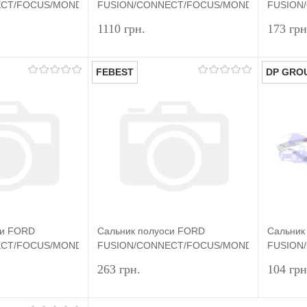
CT/FOCUS/MONDEO/TRANSIT/FIESTA
FUSION/CONNECT/FOCUS/MONDEO/TRANSIT
FUSION
T
(40X55X13) ORIGINAL
(40X55X
1110 грн.
173 грн
FEBEST
DP GRO
Подписаться
Подписаться
лик
Сравнение
Купить в 1 клик
Сравнение
Купит
Недоступно
В избранное
Недоступно
В изб
си FORD
Сальник полуоси FORD
Сальник
CT/FOCUS/MONDEO/TRANSIT/FIESTA
FUSION/CONNECT/FOCUS/MONDEO/TRANSIT
FUSION
ORMAPARTS
(40X55X13) FEBEST
(40X55X
263 грн.
104 грн