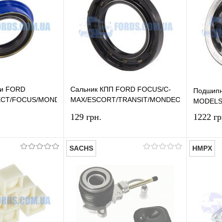
си FORD
Сальник КПП FORD FOCUS/C-
Подшипн
CT/FOCUS/MONDEO/TRANSIT/FIESTA
MAX/ESCORT/TRANSIT/MONDEO/KUGA
MODELS
A
(Ø27X42X6) CORTECO
129 грн.
1222 гр
SACHS
HMPX
В корзину
В корзину
лик
Сравнение
Купить в 1 клик
Сравнение
Купит
В наличии
В избранное
В наличии
В изб