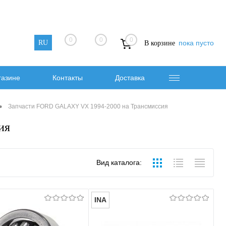
0
0
0
RU
пока пусто
В корзине
газине
Контакты
Доставка
•
Запчасти FORD GALAXY VX 1994-2000 на Трансмиссия
ия
Вид каталога:
INA