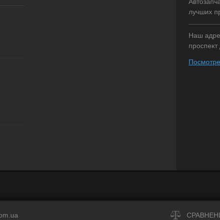
Автозапч
Недоступно
лучших п
Наш адрес
проспект 
Посмотре
com.ua
СРАВНЕН