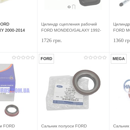
 FORD
Цилиндр сцепления рабочий
Цилиндр
Y 2000-2014
FORD MONDEO/GALAXY 1992-
FORD M
2007 SACHS
2007 H
1726 грн.
1360 гр
FORD
MEGA
В корзину
Подписаться
лик
Сравнение
Купить в 1 клик
Сравнение
Купит
В наличии
В избранное
Недоступно
В изб
си FORD
Сальник полуоси FORD
Сальник