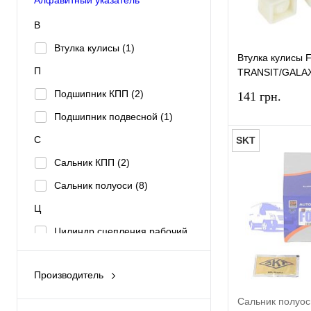
В
Втулка кулисы
(1)
Втулка кулисы
П
TRANSIT/GALAX
HMPX
Подшипник КПП
(2)
141 грн.
Подшипник подвесной
(1)
С
SKT
Сальник КПП
(2)
Сальник полуоси
(8)
Купить в 1 к
Ц
В избранное
Цилиндр сцепления рабочий
(3)
Производитель
BGA
(1)
Сальник полуо