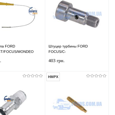
ла FORD
Штуцер турбины FORD
T/FOCUS/MONDEO
FOCUS/C-
13 (1.8TDCI) HMPX
MAX/FIESTA/KUGA/MONDEO
.
403 грн.
2005- ORIGINAL
HMPX
В корзину
В корзину
ь в 1 клик
Сравнение
Купить в 1 клик
Сравнение
ранное
В наличии
В избранное
В наличии