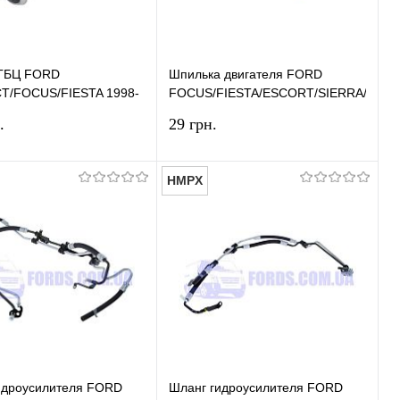
ГБЦ FORD
Шпилька двигателя FORD
/FOCUS/FIESTA 1998-
FOCUS/FIESTA/ESCORT/SIERRA/KUG
.8TDCI) HMPX
(M8x1,25x25) HMPX
.
29 грн.
HMPX
В корзину
В корзину
ь в 1 клик
Сравнение
Купить в 1 клик
Сравнение
ранное
В наличии
В избранное
В наличии
идроусилителя FORD
Шланг гидроусилителя FORD