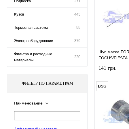
Подвеска
271
Кузов
443
Тормозная система
88
Электрооборудование
379
Щуп масла FO
Фильтра и расходные
220
FOCUS/FIESTA 
материалы
(1.4/1.5/1.6) 
141 грн.
ФИЛЬТР ПО ПАРАМЕТРАМ
BSG
Наименование
Купить в 1 к
В избранное
Алфавитный указатель