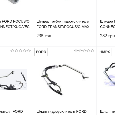
ы FORD FOCUS/C-
Штуцер трубки гидроусилителя
Штуцер 
CONNECT/KUGA/ECOSPORT/MONDEO
FORD TRANSIT/FOCUS/C-MAX
CONNECT
2006-2014 (M15/H=21MM) HMPX
2013 (1
235 грн.
282 грн
FORD
HMPX
В корзину
В корзину
лик
Сравнение
Купить в 1 клик
Сравнение
Купит
В наличии
В избранное
В наличии
В изб
илителя FORD
Шланг гидроусилителя FORD
Шланг г