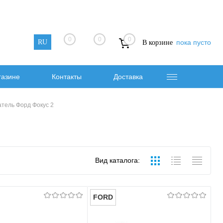
0
0
0
RU
пока пусто
В корзине
газине
Контакты
Доставка
атель Форд Фокус 2
Вид каталога:
FORD