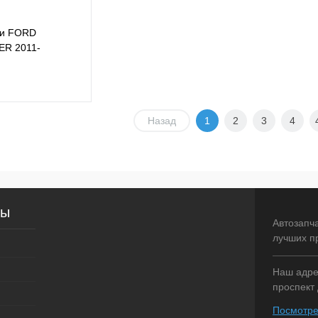
ки FORD
R 2011-
CI) HMPX
Назад
1
2
3
4
В корзину
лик
Сравнение
В наличии
сы
Автозапч
лучших п
Наш адрес
проспект 
Посмотре