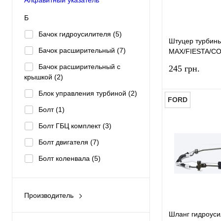
Б
Бачок гидроусилителя
(5)
Штуцер турбин
Бачок расширительный
(7)
MAX/FIESTA/
(Ø10X1.5) BSG
Бачок расширительный с
245 грн.
крышкой
(2)
Блок управления турбиной
(2)
FORD
Болт
(1)
Болт ГБЦ комплект
(3)
Купить в 1 к
Болт двигателя
(7)
В избранное
Болт коленвала
(5)
Болт корзины сцепления
(1)
Болт маховика
(4)
Производитель
AJUSA
(2)
Болт распредвала
(1)
Шланг гидроус