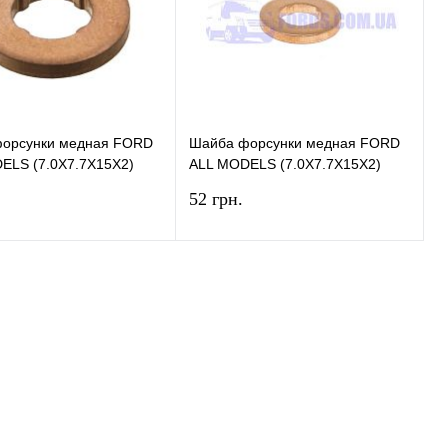
ранное
В наличии
В избранное
В наличии
орсунки медная FORD
Шайба форсунки медная FORD
ELS (7.0X7.7X15X2)
ALL MODELS (7.0X7.7X15X2)
BOSCH
52 грн.
В корзину
В корзину
ь в 1 клик
Сравнение
Купить в 1 клик
Сравнение
ранное
В наличии
В избранное
В наличии