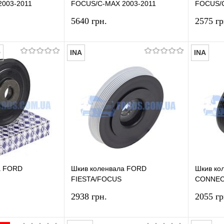
003-2011
FOCUS/C-MAX 2003-2011
FOCUS/C
(Электро ГУР) ORIGINAL
(Механи
5640 грн.
2575 гр
O
INA
INA
В корзину
В корзину
лик
Сравнение
Купить в 1 клик
Сравнение
Купит
В наличии
В избранное
В наличии
В изб
а FORD
Шкив коленвала FORD
Шкив ко
FIESTA/FOCUS
CONNEC
UGA/S-
(1.4TDCI/1.6TDCI) INA
(1.8TDCI
2938 грн.
2055 гр
.0TDCI)