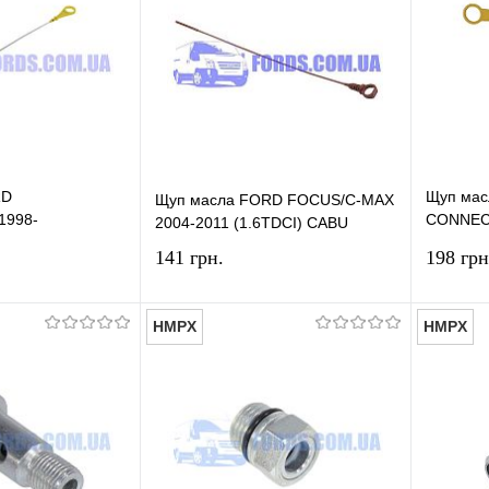
RD
Щуп мас
Щуп масла FORD FOCUS/C-MAX
1998-
CONNEC
2004-2011 (1.6TDCI) CABU
DP GROUP
2002-20
141 грн.
198 грн
HMPX
HMPX
В корзину
В корзину
лик
Сравнение
Купить в 1 клик
Сравнение
Купит
В наличии
В избранное
В наличии
В изб