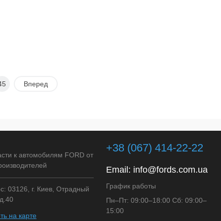
45
Вперед
+38 (067) 414-22-22
асти к автомобилям FORD от
роизводителей
Email:
info@fords.com.ua
График работы
: 03126, г. Киев, Отрадный
д.40
Пн–Пт: 09:00–18:00 Сб: 09:00–
15:00
ть на карте