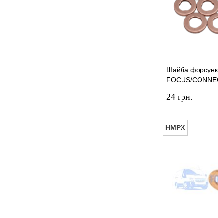
В избранное
З
Заглушка блока двигателя
(11)
Заглушка клапан EGR
(2)
Заглушка шестерни
Шайба форсунк
распредвала
(2)
FOCUS/CONNEC
Зажим форсунки
(3)
MAX/GALAXY 20
24 грн.
(1.8TDCI Ø8X1
И
Интеркулер
(7)
HMPX
К
Клапан EGR
(11)
Купить в 1 к
Клапан ГБЦ
(2)
В избранное
Клапан воздушный
(1)
Клапан впускной/выпускной
(2)