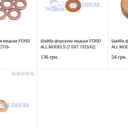
В наличии
В избранное
В наличии
В изб
и медная FORD
Шайба форсунки медная FORD
Шайба ф
T/S-
ALL MODELS (7.0X7.7X15X2)
ALL MOD
02-2013
ORIGINAL
ELRING
136 грн.
54 грн.
3.6X2) HMPX
В корзину
В корзину
лик
Сравнение
Купить в 1 клик
Сравнение
Купит
В наличии
В избранное
В наличии
В изб