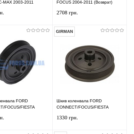
-MAX 2003-2011
FOCUS 2004-2011 (Возврат)
ческий ГУР) HMPX
HMPX
н.
2708 грн.
GIRMAN
В корзину
В корзину
ь в 1 клик
Сравнение
Купить в 1 клик
Сравнение
ранное
В наличии
В избранное
В наличии
ленвала FORD
Шкив коленвала FORD
T/FOCUS/FIESTA
CONNECT/FOCUS/FIESTA
) INA
(1.8TDCI) GIRMAN
н.
1330 грн.