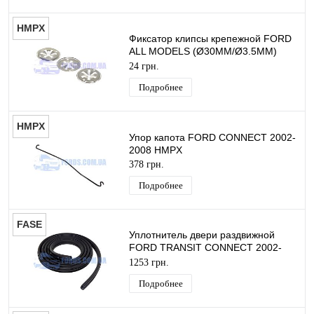
HMPX
Фиксатор клипсы крепежной FORD
ALL MODELS (Ø30MM/Ø3.5MM)
HMPX
24 грн.
Подробнее
HMPX
Упор капота FORD CONNECT 2002-
2008 HMPX
378 грн.
Подробнее
FASE
Уплотнитель двери раздвижной
FORD TRANSIT CONNECT 2002-
2013 (Левая/Правая) FASE
1253 грн.
Подробнее