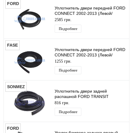
FORD
Уплотнитель двери передней FORD
CONNECT 2002-2013 (Левой/
Правой) ORIGINAL
2585 грн.
Подробнее
FASE
Уплотнитель двери передней FORD
CONNECT 2002-2013 (Левой/
Правой) FASE
1255 грн.
Подробнее
SONMEZ
Уплотнитель двери задней
распашной FORD TRANSIT
CONNECT 2002-2013 SONMEZ
816 грн.
Подробнее
FORD
Уголок бампера заднего правый