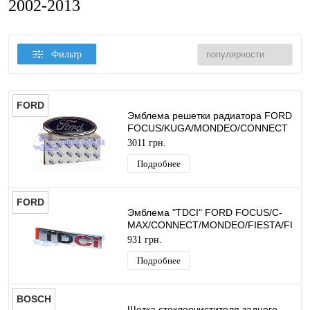
2002-2013
Фильтр
FORD
Эмблема решетки радиатора FORD
FOCUS/KUGA/MONDEO/CONNECT
("FORD" 147X61MM 1 Штифт)
3011 грн.
ORIGINAL
Подробнее
FORD
Эмблема "TDCI" FORD FOCUS/C-
MAX/CONNECT/MONDEO/FIESTA/FUSI
ORIGINAL
931 грн.
Подробнее
BOSCH
Щетка стеклоочистителя заднего