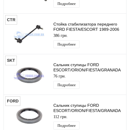
Подробнее
CTR
Стойка стабилизатора переднего
FORD FIESTA/ESCORT 1989-2006
CTR
386 грн.
Подробнее
SKT
Сальник ступицы FORD
ESCORT/ORION/FIESTA/GRANADA
1972-2001 (40X55X6.5) SKT
76 грн.
Подробнее
FORD
Сальник ступицы FORD
ESCORT/ORION/FIESTA/GRANADA
1972-2001 (40X55X6.5) ORIGINAL
112 грн.
Подробнее