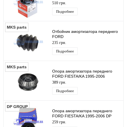
(39X72X37 +Гайка +Стопор) NFC
510 грн.
EUROPE
Подробнее
MKS parts
Отбойник амортизатора переднего
FORD
ESCORT/ORION/FIESTA/SIERRA
235 грн.
1982-2001 MEKSAN
Подробнее
MKS parts
Опора амортизатора переднего
FORD FIESTA/KA 1995-2006
MEKSAN
389 грн.
Подробнее
DP GROUP
Опора амортизатора переднего
FORD FIESTA/KA 1995-2006 DP
GROUP
259 грн.