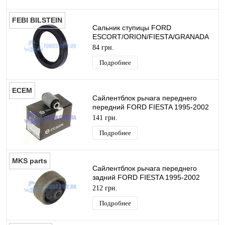
FEBI BILSTEIN
Сальник ступицы FORD
ESCORT/ORION/FIESTA/GRANADA
1972-2001 (40X55X6.5) FEBI
84 грн.
BILSTEIN
Подробнее
ECEM
Сайлентблок рычага переднего
передний FORD FIESTA 1995-2002
ECEM
141 грн.
Подробнее
MKS parts
Сайлентблок рычага переднего
задний FORD FIESTA 1995-2002
MEKSAN
212 грн.
Подробнее