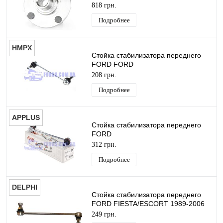
DP GROUP
818 грн.
Подробнее
HMPX
Стойка стабилизатора переднего
FORD FORD
FOCUS/FIESTA/ESCORT/ORION
208 грн.
1989-2005 HMPX
Подробнее
APPLUS
Стойка стабилизатора переднего
FORD
FOCUS/ESCORT/ORION/FIESTA
312 грн.
1995-2002 APPLUS
Подробнее
DELPHI
Стойка стабилизатора переднего
FORD FIESTA/ESCORT 1989-2006
DELPHI
249 грн.