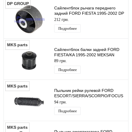
DP GROUP
Сайлентблок рычага переднего
задний FORD FIESTA 1995-2002 DP
GROUP
212 грн.
Подробнее
MKS parts
Сайлентблок балки задней FORD
FIESTA/KA 1995-2002 MEKSAN
89 грн.
Подробнее
MKS parts
Пыльник рейки рулевой FORD
ESCORT/SIERRA/SCORPIO/FOCUS
1990- (L=200MM Ø13MM/47MM)
94 грн.
MEKSAN
Подробнее
MKS parts
Пыльник амортизатора FORD