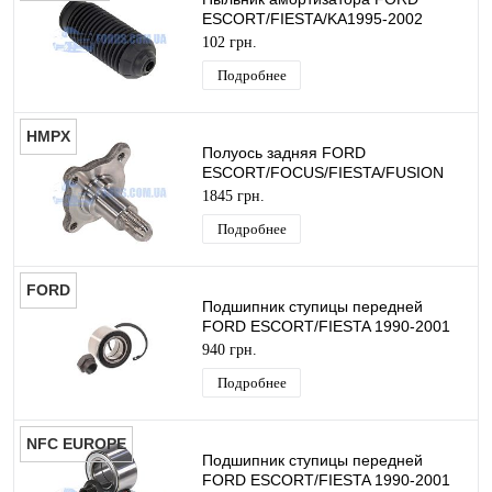
ESCORT/FIESTA/KA1995-2002
MEKSAN
102 грн.
Подробнее
HMPX
Полуось задняя FORD
ESCORT/FOCUS/FIESTA/FUSION
1995-2012 HMPX
1845 грн.
Подробнее
FORD
Подшипник ступицы передней
FORD ESCORT/FIESTA 1990-2001
(39X72X37) ORIGINAL
940 грн.
Подробнее
NFC EUROPE
Подшипник ступицы передней
FORD ESCORT/FIESTA 1990-2001