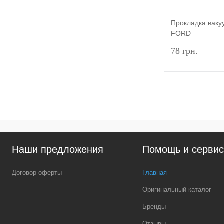
Прокладка ваку
FORD
CONNECT/FOC
78 грн.
2002-2013 (1.8
GROUP
Купить в 1 к
В избранное
Наши предложения
Помощь и серви
Договор оферты
Главная
Оригинальный каталог
Бренды
Отзывы