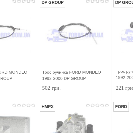
DP GROUP
DP GRO
В корзину
В корзину
лик
Сравнение
Купить в 1 клик
Сравнение
Купит
В наличии
В избранное
В наличии
В изб
Трос ру
 FORD MONDEO
Трос ручника FORD MONDEO
1992-20
 GROUP
1992-2000 DP GROUP
GROUP
502 грн.
221 грн
HMPX
FORD
Подписаться
Подписаться
лик
Сравнение
Купить в 1 клик
Сравнение
Купит