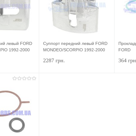
Недоступно
В избранное
Недоступно
В изб
ний левый FORD
Суппорт передний левый FORD
Проклад
IO 1992-2000
MONDEO/SCORPIO 1992-2000
FORD
HMPX
CONNEC
2287 грн.
364 грн
2002-20
Подписаться
Подписаться
лик
Сравнение
Купить в 1 клик
Сравнение
Купит
Недоступно
В избранное
Недоступно
В изб