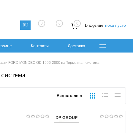
0
0
0
RU
пока пусто
В корзине
газине
Контакты
Доставка
асти FORD MONDEO GD 1996-2000 на Тормозная система
 система
Вид каталога:
DP GROUP