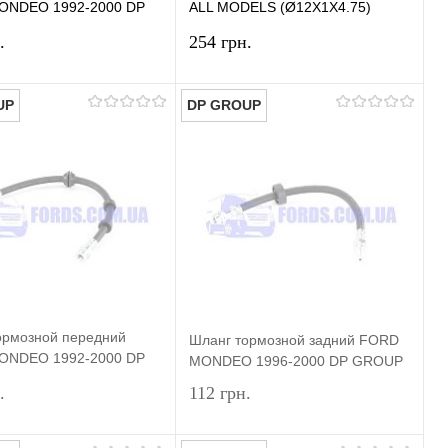
ONDEO 1992-2000 DP
ALL MODELS (Ø12X1X4.75)
ORIGINAL
.
254 грн.
UP
DP GROUP
В корзину
В корзину
ь в 1 клик
Сравнение
Купить в 1 клик
Сравнение
ранное
В наличии
В избранное
В наличии
ормозной передний
Шланг тормозной задний FORD
ONDEO 1992-2000 DP
MONDEO 1996-2000 DP GROUP
.
112 грн.