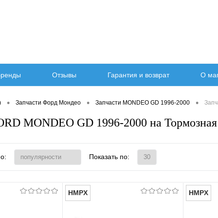
ренды
Отзывы
Гарантия и возврат
О ма
•
•
•
)
Запчасти Форд Мондео
Запчасти MONDEO GD 1996-2000
Запч
FORD MONDEO GD 1996-2000 на Тормозная
о:
Показать по:
HMPX
HMPX