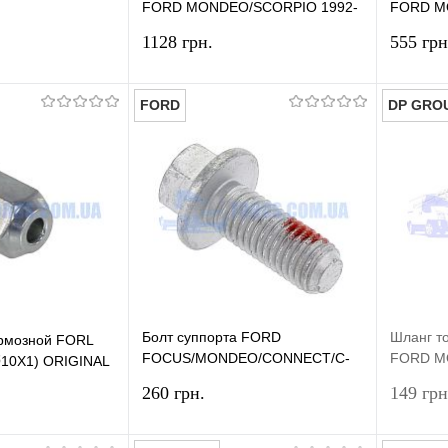
FORD MONDEO/SCORPIO 1992-
FORD M
S/ESCORT/MONDEO
2001 (Без кабеля) ORIGINAL
GROUP
1128 грн.
555 грн
TDCi) ONKA
FORD
DP GRO
В корзину
В корзину
лик
Сравнение
Купить в 1 клик
Сравнение
Купит
В наличии
В избранное
В наличии
В изб
Болт суппорта FORD
Шланг т
ормозной FORL
FOCUS/MONDEO/CONNECT/C-
FORD M
10X1) ORIGINAL
MAX/KUGA/SCORPIO (Ø12X30)
GROUP
260 грн.
149 грн
ORIGINAL