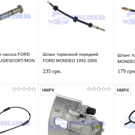
го насоса FORD
Шланг тормозной передний
Шланг т
US/ESCORT/MONDEO/FIESTA
FORD MONDEO 1992-2000
MONDEO
HMPX
235 грн.
179 грн
HMPX
HMPX
В корзину
В корзину
лик
Сравнение
Купить в 1 клик
Сравнение
Купит
В наличии
В избранное
В наличии
В изб