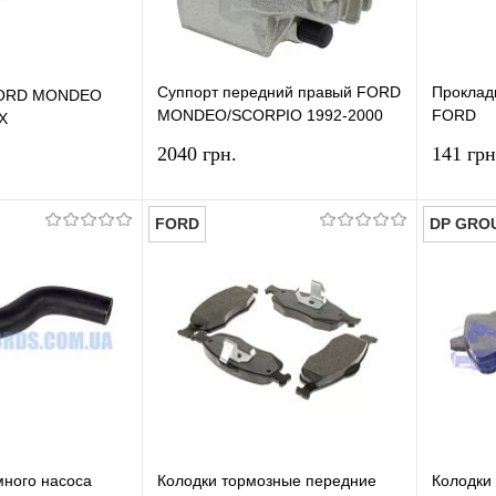
Суппорт передний правый FORD
Проклад
 FORD MONDEO
MONDEO/SCORPIO 1992-2000
FORD
X
HMPX
CONNEC
2040 грн.
141 грн
2002-20
FORD
DP GRO
В корзину
В корзину
лик
Сравнение
Купить в 1 клик
Сравнение
Купит
В наличии
В избранное
В наличии
В изб
много насоса
Колодки тормозные передние
Колодки