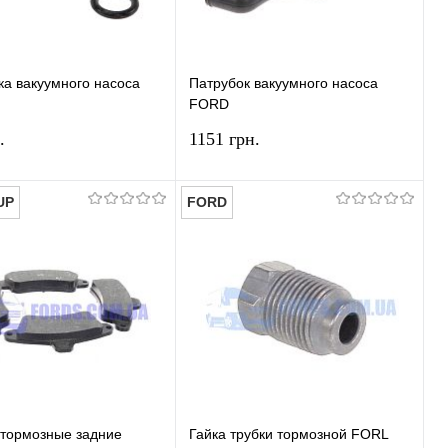
ка вакуумного насоса
Патрубок вакуумного насоса
FORD
T/FOCUS/MONDEO/FIESTA
FIESTA/FOCUS/ESCORT/MONDEO
.
1151 грн.
13 (1.8TDCI SET) HMPX
1993-2001 (1.8TDCi) ORIGINAL
UP
FORD
В корзину
В корзину
ь в 1 клик
Сравнение
Купить в 1 клик
Сравнение
ранное
В наличии
В избранное
В наличии
 тормозные задние
Гайка трубки тормозной FORL