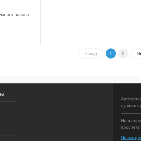
умного насоса
US/MONDEO/FIESTA
TDCI SET) DP
Назад
1
2
В
Подписаться
лик
Сравнение
Недоступно
сы
Автозапч
лучших п
Наш адрес
проспект 
Посмотре