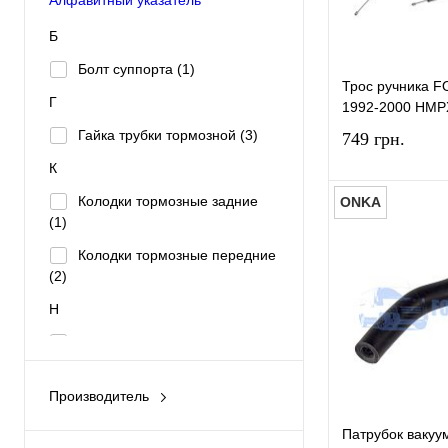
Б
Болт суппорта
(1)
Трос ручника
Г
1992-2000 HMP
Гайка трубки тормозной
(3)
749 грн.
К
Колодки тормозные задние
ONKA
(1)
Колодки тормозные передние
Купить в 1 к
(2)
В избранное
Н
Насос вакуумный
(7)
П
Производитель
Патрубок вакуумного насоса с
BSG
(2)
клапаном
(4)
Патрубок вакуу