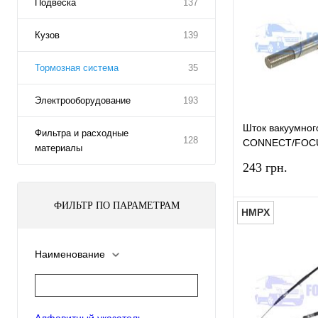
Подвеска
137
Кузов
139
Тормозная система
35
Электрооборудование
193
Шток вакуумно
Фильтра и расходные
128
CONNECT/FOC
материалы
BSG
243 грн.
ФИЛЬТР ПО ПАРАМЕТРАМ
HMPX
Наименование
Купить в 1 к
В избранное
Алфавитный указатель