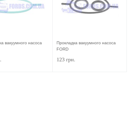
ранное
Недоступно
В избранное
Недоступно
ка вакуумного насоса
Прокладка вакуумного насоса
FORD
T/FOCUS/MONDEO/FIESTA
CONNECT/FOCUS/MONDEO/FIESTA
.
123 грн.
13 (1.8TDCI) ORIGINAL
2002-2013 (1.8TDCI SET) KAYLAS
Подписаться
Подписаться
ь в 1 клик
Сравнение
Купить в 1 клик
Сравнение
ранное
Недоступно
В избранное
Недоступно