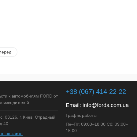
перед
+38 (067) 414-22-22
асти к автомобилям FORD от
роизводителей
Email:
info@fords.com.ua
График работы
: 03126, г. Киев, Отрадный
д.40
Пн–Пт: 09:00–18:00 Сб: 09:00–
15:00
ть на карте