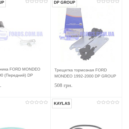
UP
DP GROUP
Подписаться
Подписаться
ь в 1 клик
Сравнение
Купить в 1 клик
Сравнение
ранное
Недоступно
В избранное
Недоступно
чника FORD MONDEO
Трещетка тормозная FORD
00 (Передний) DP
MONDEO 1992-2000 DP GROUP
.
508 грн.
KAYLAS
Подписаться
Подписаться
ь в 1 клик
Сравнение
Купить в 1 клик
Сравнение