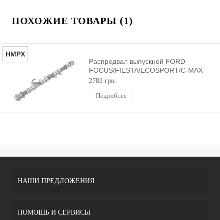
ПОХОЖИЕ ТОВАРЫ (1)
HMPX
Распредвал выпускной FORD
FOCUS/FIESTA/ECOSPORT/C-MAX
(1.6) HMPX
2782 грн.
Подробнее
НАШИ ПРЕДЛОЖЕНИЯ
ПОМОЩЬ И СЕРВИСЫ