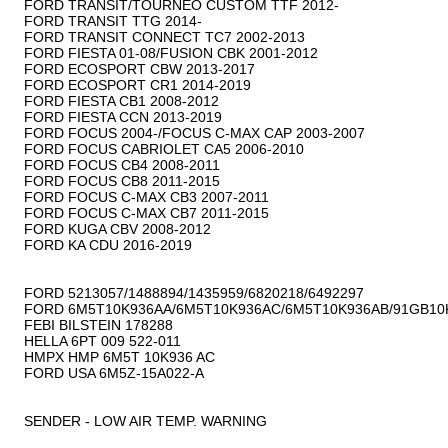
FORD TRANSIT/TOURNEO CUSTOM TTF 2012-

FORD TRANSIT TTG 2014-

FORD TRANSIT CONNECT TC7 2002-2013

FORD FIESTA 01-08/FUSION CBK 2001-2012

FORD ECOSPORT CBW 2013-2017

FORD ECOSPORT CR1 2014-2019

FORD FIESTA CB1 2008-2012

FORD FIESTA CCN 2013-2019

FORD FOCUS 2004-/FOCUS C-MAX CAP 2003-2007

FORD FOCUS CABRIOLET CA5 2006-2010

FORD FOCUS CB4 2008-2011

FORD FOCUS CB8 2011-2015

FORD FOCUS C-MAX CB3 2007-2011

FORD FOCUS C-MAX CB7 2011-2015

FORD KUGA CBV 2008-2012

FORD KA CDU 2016-2019

FORD 5213057/1488894/1435959/6820218/6492297

FORD 6M5T10K936AA/6M5T10K936AC/6M5T10K936AB/91GB10K
FEBI BILSTEIN 178288

HELLA 6PT 009 522-011

HMPX HMP 6M5T 10K936 AC

FORD USA 6M5Z-15A022-A

SENDER - LOW AIR TEMP. WARNING