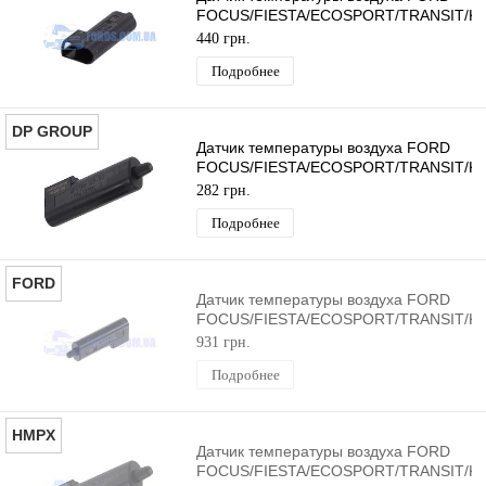
FOCUS/FIESTA/ECOSPORT/TRANSIT/K
HELLA
440 грн.
Подробнее
DP GROUP
Датчик температуры воздуха FORD
FOCUS/FIESTA/ECOSPORT/TRANSIT/K
DP GROUP
282 грн.
Подробнее
FORD
Датчик температуры воздуха FORD
FOCUS/FIESTA/ECOSPORT/TRANSIT/K
ORIGINAL
931 грн.
Подробнее
HMPX
Датчик температуры воздуха FORD
FOCUS/FIESTA/ECOSPORT/TRANSIT/K