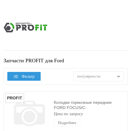
Запчасти PROFIT для Ford
популярности
Фильтр
PROFIT
Колодки тормозные передние
FORD FOCUS/C-
MAX/KUGA/ECOSPORT 2003-
Цена по запросу
PROFIT
Подробнее