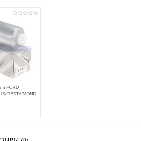
ный FORD
US/FIESTA/MONDEO
 датчика) PROFIT
Подписаться
ТЗЫВЫ (0)