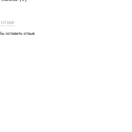
лик
Сравнение
Недоступно
 ОТЗЫВ
обы оставить отзыв