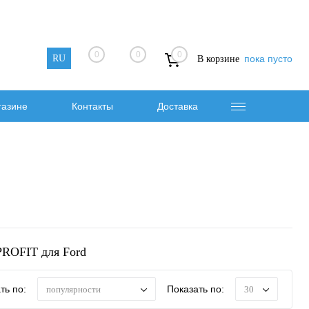
0
0
0
RU
пока пусто
В корзине
газине
Контакты
Доставка
PROFIT для Ford
ть по:
Показать по:
популярности
30