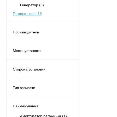
Генератор
(3)
Показать ещё 19
Производитель
PROFIT
(45)
Место установки
Двигатель
(10)
Рулевая рейка
(1)
Сторона установки
Сзади
(10)
Левая
(4)
Спереди
(22)
Правая
(5)
Тип запчасти
Топливная система
(1)
С обеих сторон
(22)
Аналог
(45)
По центру
(1)
Найменування
Амортизатор багажника
(1)