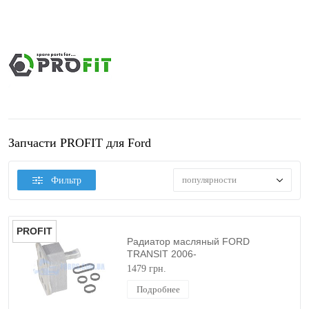
Запчасти PROFIT для Ford
популярности
Фильтр
PROFIT
Радиатор масляный FORD
TRANSIT 2006-
(2.2TDCI/2.4TDCI/3.2TDCI Один
1479 грн.
патрубок) PROFIT
Подробнее