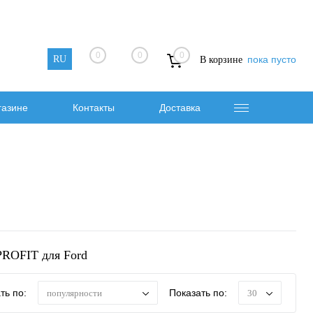
0
0
0
RU
пока пусто
В корзине
газине
Контакты
Доставка
PROFIT для Ford
ть по:
Показать по:
популярности
30