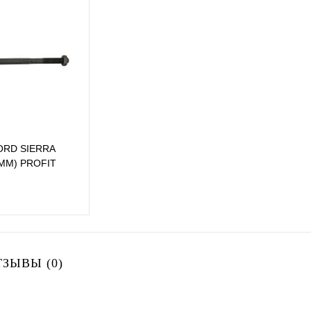
лик
Сравнение
Купить в 1 клик
Сравнение
Купит
В наличии
В избранное
В наличии
В изб
FORD SIERRA
0ММ) PROFIT
В корзину
ТЗЫВЫ (0)
лик
Сравнение
В наличии