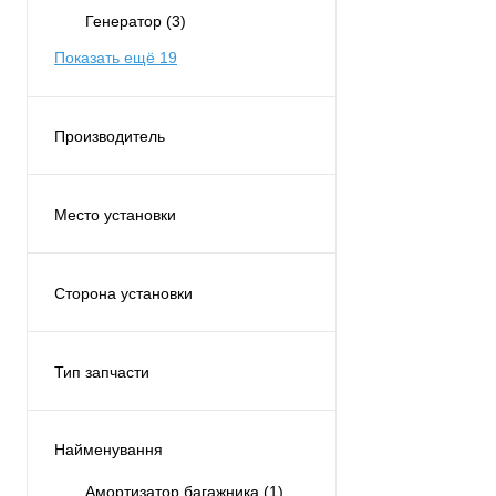
Генератор
(3)
Показать ещё 19
Производитель
PROFIT
(45)
Место установки
Двигатель
(10)
Рулевая рейка
(1)
Сторона установки
Сзади
(10)
Левая
(4)
Спереди
(22)
Правая
(5)
Тип запчасти
Топливная система
(1)
С обеих сторон
(22)
Аналог
(45)
По центру
(1)
Найменування
Амортизатор багажника
(1)