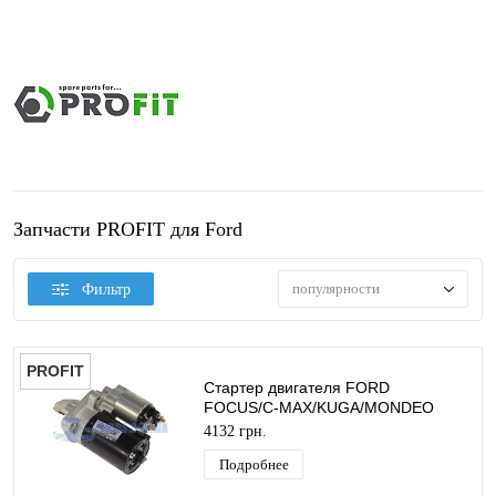
Запчасти PROFIT для Ford
популярности
Фильтр
PROFIT
Стартер двигателя FORD
FOCUS/C-MAX/KUGA/MONDEO
PROFIT
4132 грн.
Подробнее