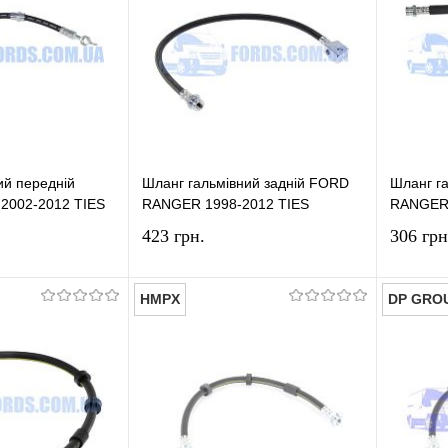
ий передній
Шланг гальмівний задній FORD
Шланг г
002-2012 TIES
RANGER 1998-2012 TIES
RANGER
423 грн.
306 грн
HMPX
DP GRO
У кошик
У кошик
лік
Порівняння
Купити в 1 клік
Порівняння
Купит
У наявності
У вибране
У наявності
У виб