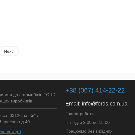
Next
+38 (067) 414-22-22
астини до автомобілів FORD
ащих виробників
Email:
info@fords.com.ua
Графік роботи
са: 03126, м. Київ,
 проспект д.40
Пн-Нд: з 9:00 до 18:00
Працюємо без вихідних
я на карті