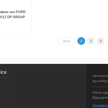
мівних сил FORD
2012 DP GROUP
Back
1
2
3
У кошик
лік
Порівняння
У наявності
іси
Автозапч
від найкр
Наша адре
Відрадний
Подивитис