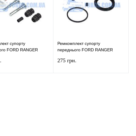
ране
У наявності
У вибране
У наявності
лект супорту
Ремкомплект супорту
ого FORD RANGER
переднього FORD RANGER
12 ERT
1998-2009 AUTOFREN
.
275 грн.
У кошик
У кошик
и в 1 клік
Порівняння
Купити в 1 клік
Порівняння
ране
У наявності
У вибране
У наявності