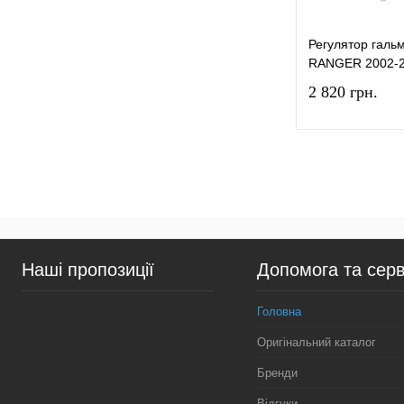
Регулятор галь
RANGER 2002-
2 820 грн.
Купити в 1 к
У вибране
Наші пропозиції
Допомога та серв
Головна
Оригінальний каталог
Бренди
Відгуки