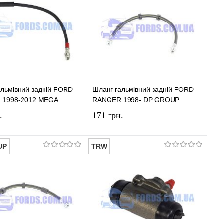
альмівний задній FORD
Шланг гальмівний задній FORD
 1998-2012 MEGA
RANGER 1998- DP GROUP
.
171 грн.
UP
TRW
У кошик
У кошик
и в 1 клік
Порівняння
Купити в 1 клік
Порівняння
ране
У наявності
У вибране
У наявності