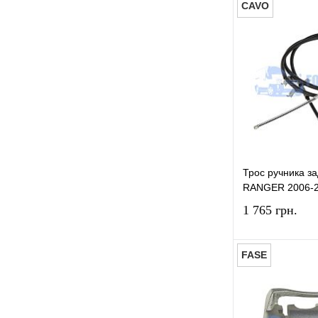
CAVO
Трещатка гальмівна ззаду
права
(1)
Трос ручника задній лівий
(8)
Купити в 1 к
Трос ручника задній правий
У вибране
(3)
Трос ручника передній
(1)
Ц
Циліндр гальмівний задній
(4)
Трос ручника з
Ш
RANGER 2006-
Шланг гальмівний
(3)
1 765 грн.
Шланг гальмівний задній
(3)
Шланг гальмівний передній
FASE
(1)
Купити в 1 к