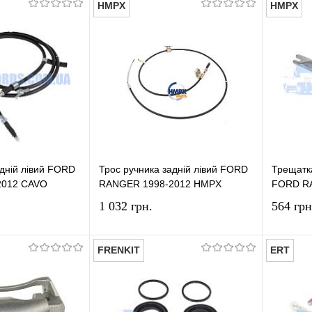
HMPX
HMPX
У кошик
У кошик
лік
Порівняння
Купити в 1 клік
Порівняння
Купит
У наявності
У вибране
У наявності
У виб
адній лівий FORD
Трос ручника задній лівий FORD
Трещатка
2012 CAVO
RANGER 1998-2012 HMPX
FORD R
1 032 грн.
564 грн
FRENKIT
ERT
У кошик
У кошик
лік
Порівняння
Купити в 1 клік
Порівняння
Купит