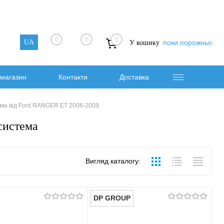
0
0
0
UA
поки порожньо
У кошику
магазин
Контакти
Доставка
ема від Ford RANGER ET 2006-2009
система
Вигляд каталогу:
DP GROUP