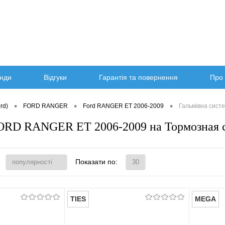
нди
Відгуки
Гарантія та повернення
Про 
•
•
•
rd)
FORD RANGER
Ford RANGER ET 2006-2009
Гальмівна сист
ORD RANGER ET 2006-2009 на Тормозная 
Показати по:
TIES
MEGA