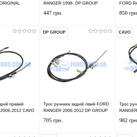
ORIGINAL
RANGER 1998- DP GROUP
FORD R
447 грн.
850 грн
DP GROUP
CAVO
У кошик
У кошик
лік
Порівняння
Купити в 1 клік
Порівняння
Купит
У наявності
У вибране
У наявності
У виб
дній правий
Трос ручника задній лівий FORD
Трос руч
2006-2012 CAVO
RANGER 2006-2012 DP GROUP
RANGER 
705 грн.
982 грн