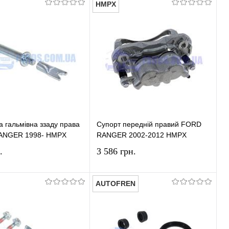
HMPX
У кошик
У кошик
и в 1 клік
Порівняння
Купити в 1 клік
Порівняння
ране
У наявності
У вибране
У наявності
 гальмівна ззаду права
Супорт передній правий FORD
ANGER 1998- HMPX
RANGER 2002-2012 HMPX
.
3 586 грн.
AUTOFREN
У кошик
У кошик
и в 1 клік
Порівняння
Купити в 1 клік
Порівняння