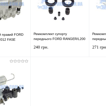
У наявності
У вибране
У наявності
У виб
Ремкомплект супорту
Ремкомп
ій правий FORD
переднього FORD RANGER/L200
переднь
012 FASE
2002-2012 FRENKIT
2002-20
240 грн.
271 грн
У кошик
У кошик
лік
Порівняння
Купити в 1 клік
Порівняння
Купит
У наявності
У вибране
У наявності
У виб