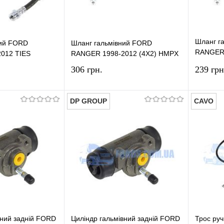
Шланг г
ний FORD
Шланг гальмівний FORD
RANGER 
012 TIES
RANGER 1998-2012 (4X2) HMPX
GROUP
306 грн.
239 грн
DP GROUP
CAVO
У кошик
У кошик
лік
Порівняння
Купити в 1 клік
Порівняння
Купит
У наявності
У вибране
У наявності
У виб
вний задній FORD
Циліндр гальмівний задній FORD
Трос руч