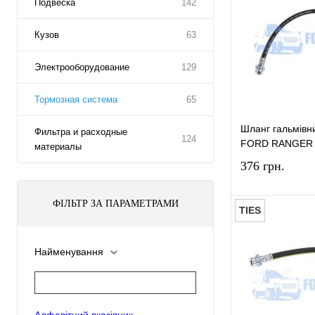
Подвеска
142
Кузов
63
Электрооборудование
129
Тормозная система
65
Шланг гальмівн
Фильтра и расходные
124
FORD RANGER 2
материалы
376 грн.
ФІЛЬТР ЗА ПАРАМЕТРАМИ
TIES
Найменування
Купити в 1 к
У вибране
Алфавітний вказівник