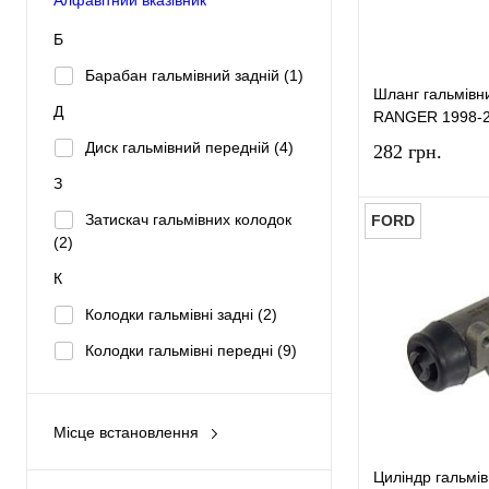
Б
Барабан гальмівний задній
(1)
Шланг гальмів
Д
RANGER 1998-2
Диск гальмівний передній
(4)
282 грн.
З
Затискач гальмівних колодок
FORD
(2)
К
Купити в 1 к
Колодки гальмівні задні
(2)
У вибране
Колодки гальмівні передні
(9)
М
Монтажний комплект колодок
Місце встановлення
задніх
(2)
Двигун
(1)
Циліндр гальмі
Н