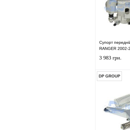
У вибране
Супорт передн
RANGER 2002-2
3 983 грн.
DP GROUP
Купити в 1 к
У вибране