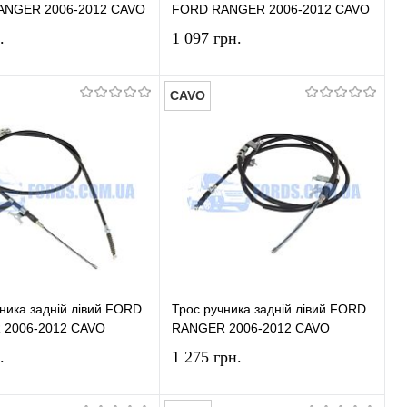
ANGER 2006-2012 CAVO
FORD RANGER 2006-2012 CAVO
.
1 097 грн.
CAVO
У кошик
У кошик
и в 1 клік
Порівняння
Купити в 1 клік
Порівняння
ране
У наявності
У вибране
У наявності
ника задній лівий FORD
Трос ручника задній лівий FORD
2006-2012 CAVO
RANGER 2006-2012 CAVO
.
1 275 грн.