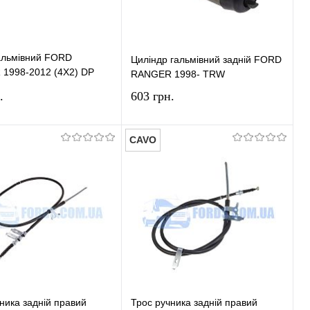
альмівний FORD
Циліндр гальмівний задній FORD
1998-2012 (4X2) DP
RANGER 1998- TRW
.
603 грн.
CAVO
У кошик
У кошик
и в 1 клік
Порівняння
Купити в 1 клік
Порівняння
ране
У наявності
У вибране
У наявності
ника задній правий
Трос ручника задній правий