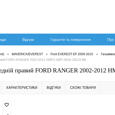
нди
Відгуки
Гарантія та повернення
Про 
•
•
•
rd)
MAVERICK/EVEREST
Ford EVEREST EP 2009-2015
Гальмівн
равий FORD RANGER 2002-2012 HMPX HMP 2M34 2B118 BB
редній правий FORD RANGER 2002-2012 
ХАРАКТЕРИСТИКИ
ВІДГУКИ
СХОЖІ ТОВАРИ