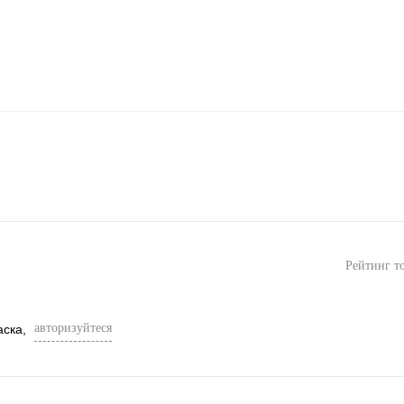
Рейтинг т
авторизуйтеся
аска,