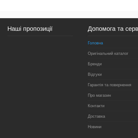
У кошик
У ко
Купити в 1 клік
Порівняння
Купити в 1 клік
Пор
Наші пропозиції
Допомога та серв
У вибране
У наявності
У вибране
У н
Головна
Оригінальний каталог
Бренди
Відгуки
Гарантія та повернення
Про магазин
Контакти
Доставка
Новини