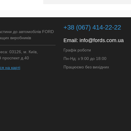
Підписатися
лік
Порівняння
+38 (067) 414-22-22
Недоступно
астини до автомобілів FORD
ащих виробників
Email:
info@fords.com.ua
Графік роботи
са: 03126, м. Київ,
 проспект д.40
Пн-Нд: з 9:00 до 18:00
Працюємо без вихідних
я на карті