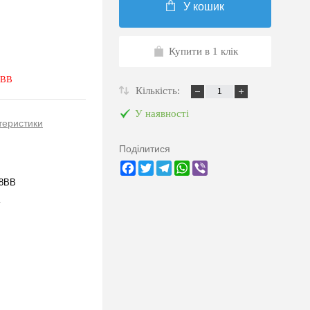
У кошик
Купити в 1 клік
 BB
Кількість:
У наявності
теристики
Поділитися
Facebook
Twitter
Telegram
WhatsApp
Viber
8BB