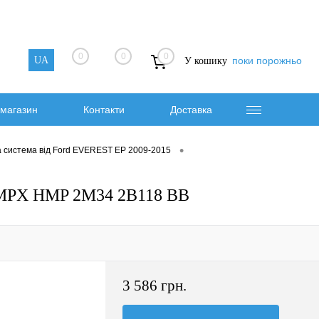
0
0
0
UA
поки порожньо
У кошику
магазин
Контакти
Доставка
•
а система від Ford EVEREST EP 2009-2015
HMPX HMP 2M34 2B118 BB
3 586 грн.