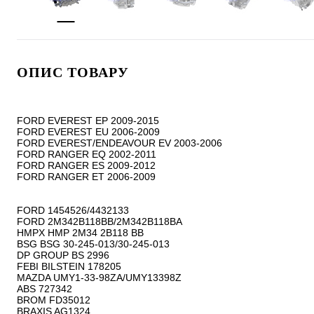
ОПИС ТОВАРУ
FORD EVEREST EP 2009-2015

FORD EVEREST EU 2006-2009

FORD EVEREST/ENDEAVOUR EV 2003-2006

FORD RANGER EQ 2002-2011

FORD RANGER ES 2009-2012

FORD RANGER ET 2006-2009

FORD 1454526/4432133

FORD 2M342B118BB/2M342B118BA

HMPX HMP 2M34 2B118 BB

BSG BSG 30-245-013/30-245-013

DP GROUP BS 2996

FEBI BILSTEIN 178205

MAZDA UMY1-33-98ZA/UMY13398Z

ABS 727342

BROM FD35012

BRAXIS AG1324
