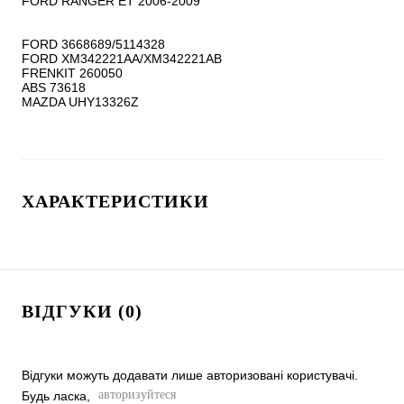
FORD RANGER ET 2006-2009

FORD 3668689/5114328

FORD XM342221AA/XM342221AB

FRENKIT 260050

ABS 73618

ХАРАКТЕРИСТИКИ
ВІДГУКИ (0)
Відгуки можуть додавати лише авторизовані користувачі.
авторизуйтеся
Будь ласка,