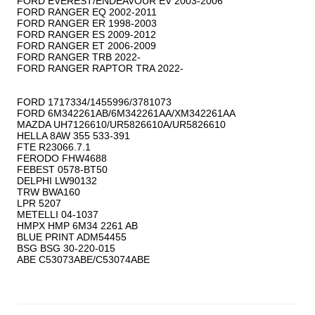
FORD EVEREST/ENDEAVOUR EV 2003-2006

FORD RANGER EQ 2002-2011

FORD RANGER ER 1998-2003

FORD RANGER ES 2009-2012

FORD RANGER ET 2006-2009

FORD RANGER TRB 2022-

FORD RANGER RAPTOR TRA 2022-

FORD 1717334/1455996/3781073

FORD 6M342261AB/6M342261AA/XM342261AA

MAZDA UH7126610/UR5826610A/UR5826610

HELLA 8AW 355 533-391

FTE R23066.7.1

FERODO FHW4688

FEBEST 0578-BT50

DELPHI LW90132

TRW BWA160

LPR 5207

METELLI 04-1037

HMPX HMP 6M34 2261 AB

BLUE PRINT ADM54455

BSG BSG 30-220-015
