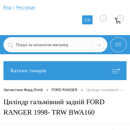
Вхід
Реєстрація
0
0
UA
Каталог товарів
•
•
Запчастини Форд (Ford)
FORD RANGER
Циліндр гальмівний зад
Циліндр гальмівний задній FORD
RANGER 1998- TRW BWA160