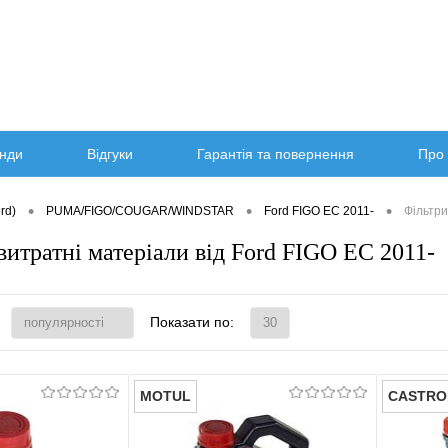
нди
Відгуки
Гарантія та повернення
Про 
•
•
•
rd)
PUMA/FIGO/COUGAR/WINDSTAR
Ford FIGO EC 2011-
Фільтри
витратні матеріали від Ford FIGO EC 2011-
Показати по:
MOTUL
CASTRO