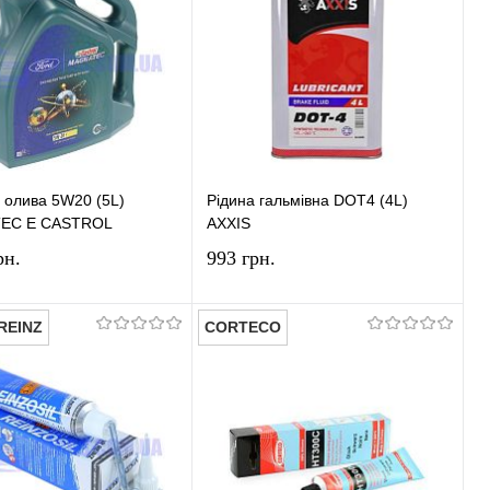
 олива 5W20 (5L)
Рідина гальмівна DOT4 (4L)
EC E CASTROL
AXXIS
рн.
993 грн.
REINZ
CORTECO
У кошик
У кошик
и в 1 клік
Порівняння
Купити в 1 клік
Порівняння
ране
У наявності
У вибране
У наявності