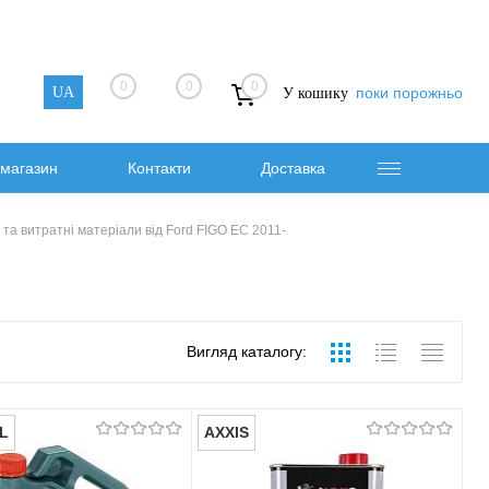
0
0
0
UA
поки порожньо
У кошику
магазин
Контакти
Доставка
 та витратні матеріали від Ford FIGO EC 2011-
Вигляд каталогу:
L
AXXIS