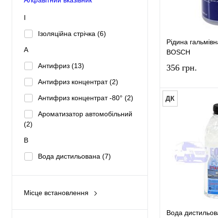
І
Ізоляційна стрічка
(6)
Рідина гальмів
А
BOSCH
Антифриз
(13)
356 грн.
Антифриз концентрат
(2)
Антифриз концентрат -80°
(2)
ДК
Ароматизатор автомобільний
(2)
Купити в 1 к
В
У вибране
Вода дистильована
(7)
Г
Герметик
(4)
Місце встановлення
Двигун
(28)
З
Вода дистильов