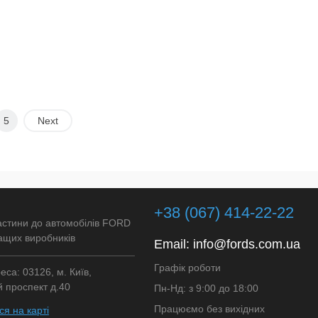
5
Next
+38 (067) 414-22-22
астини до автомобілів FORD
ащих виробників
Email:
info@fords.com.ua
Графік роботи
са: 03126, м. Київ,
 проспект д.40
Пн-Нд: з 9:00 до 18:00
Працюємо без вихідних
я на карті