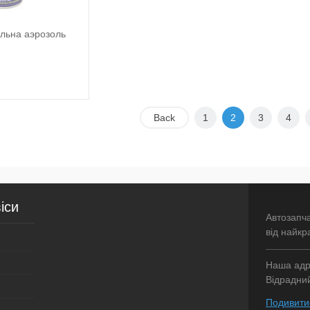
альна аэрозоль
Back
1
2
3
4
Підписатися
лік
До
порівняння
Недоступно
іси
Автозапч
від найкр
Наша адре
Відрадний
Подивитис