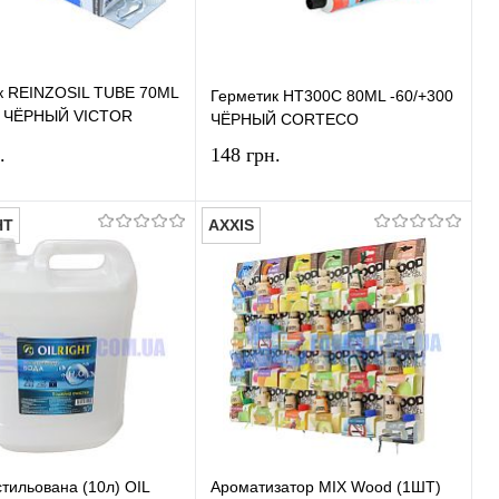
к REINZOSIL TUBE 70ML
Герметик HT300C 80ML -60/+300
0 ЧЁРНЫЙ VICTOR
ЧЁРНЫЙ CORTECO
.
148 грн.
HT
AXXIS
У кошик
У кошик
и в 1 клік
Порівняння
Купити в 1 клік
Порівняння
ране
У наявності
У вибране
У наявності
тильована (10л) OIL
Ароматизатор MIX Wood (1ШТ)