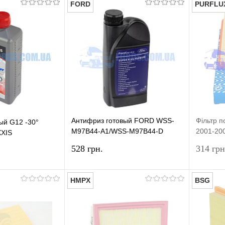
FORD
PURFLU
У кошик
У кошик
лік
Порівняння
Купити в 1 клік
Порівняння
Купит
У наявності
У вибране
У наявності
У виб
Антифриз готовый FORD WSS-
Фільтр 
ый G12 -30°
M97B44-A1/WSS-M97B44-D
2001-200
XXIS
(Зеленый 1л) ORIGINAL
ZETEC)
528 грн.
314 грн
HMPX
BSG
У кошик
У кошик
лік
Порівняння
Купити в 1 клік
Порівняння
Купит