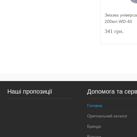
Змазка універс
200мл WD-40
341 грн.
Купити в 1 к
У вибране
Наші пропозиції
Допомога та серв
Головна
Оригінальний каталог
Бренди
Відгуки