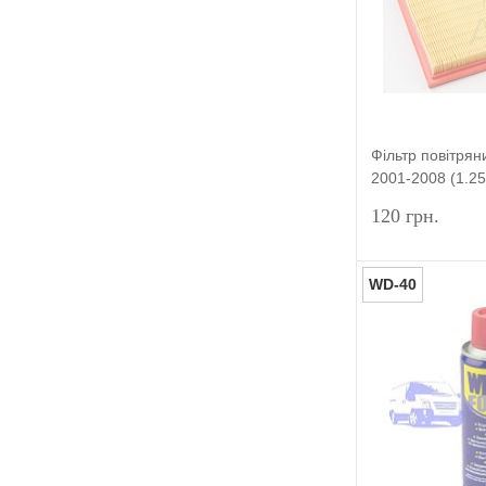
У вибране
Фільтр повітря
2001-2008 (1.25/
ZETEC) MFILT
120 грн.
WD-40
Купити в 1 к
У вибране