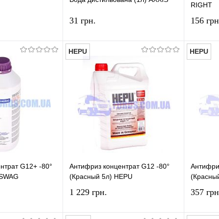
RIGHT
31 грн.
156 грн
HEPU
HEPU
У кошик
У кошик
лік
Порівняння
Купити в 1 клік
Порівняння
Купит
У наявності
У вибране
У наявності
У виб
нтрат G12+ -80°
Антифриз концентрат G12 -80°
Антифри
) SWAG
(Красный 5л) HEPU
(Красны
1 229 грн.
357 грн