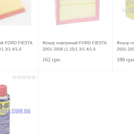
У наявності
У вибране
У наявності
У виб
ний FORD FIESTA
Фільтр повітряний FORD FIESTA
Фільтр 
1.3/1.4/1.6
2001-2008 (1.25/1.3/1.4/1.6
2001-200
ER
ZETEC) HMPX
ZETEC)
162 грн.
188 грн
Підписатися
Підписатися
лік
До
Купити в 1 клік
До
Купит
порівняння
порівняння
Недоступно
У вибране
Недоступно
У виб