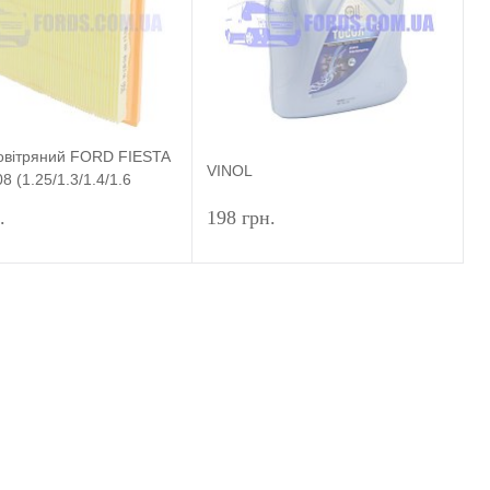
порівняння
порівняння
ране
Недоступно
У вибране
Недоступно
повітряний FORD FIESTA
VINOL
8 (1.25/1.3/1.4/1.6
 BSG
.
198 грн.
Підписатися
Підписатися
и в 1 клік
До
Купити в 1 клік
До
порівняння
порівняння
ране
Недоступно
У вибране
Недоступно