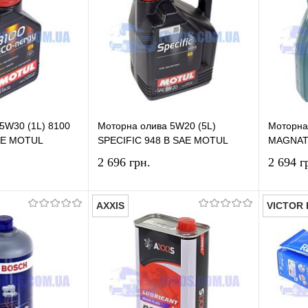
5W30 (1L) 8100
Моторна олива 5W20 (5L)
Моторна
AE MOTUL
SPECIFIC 948 B SAE MOTUL
MAGNAT
2 696 грн.
2 694 г
AXXIS
VICTOR 
У кошик
У кошик
лік
Порівняння
Купити в 1 клік
Порівняння
Купит
У наявності
У вибране
У наявності
У виб