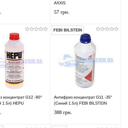
AXXIS
.
57 грн.
FEBI BILSTEIN
У кошик
У кошик
и в 1 клік
Порівняння
Купити в 1 клік
Порівняння
ране
У наявності
У вибране
У наявності
з концентрат G12 -80°
Антифриз концентрат G11 -35°
й 1.5л) HEPU
(Cиний 1.5л) FEBI BILSTEIN
.
388 грн.