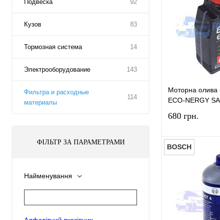
Подвеска
92
Кузов
83
Тормозная система
14
Электрооборудование
143
Моторна олива 
Фильтра и расходные
114
ECO-NERGY S
материалы
680 грн.
ФІЛЬТР ЗА ПАРАМЕТРАМИ
BOSCH
Найменування
Купити в 1 к
У вибране
Алфавітний вказівник