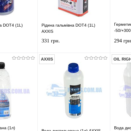
Гермети
на DOT4 (1L)
Рідина гальмівна DOT4 (1L)
-50/+30
AXXIS
REINZ
331 грн.
294 грн
AXXIS
OIL RIG
У кошик
У кошик
лік
Порівняння
Купити в 1 клік
Порівняння
Купит
У наявності
У вибране
У наявності
У виб
ана (1л)
Вода дис
Вода дистильована (1л) AXXIS