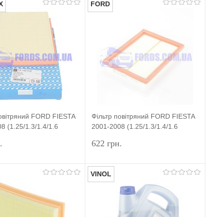
X
FORD
У кошик
У кошик
и в 1 клік
Порівняння
Купити в 1 клік
Порівняння
ране
У наявності
У вибране
У наявності
повітряний FORD FIESTA
Фільтр повітряний FORD FIESTA
8 (1.25/1.3/1.4/1.6
2001-2008 (1.25/1.3/1.4/1.6
 PURFLUX
ZETEC) ORIGINAL
.
622 грн.
VINOL
Підписатися
Підписатися
и в 1 клік
До
Купити в 1 клік
До