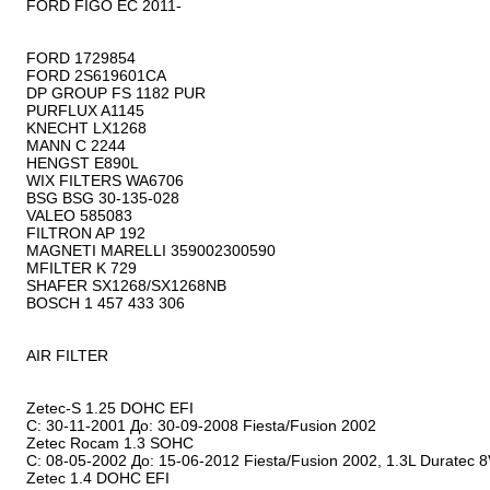
FORD FIGO EC 2011-

FORD 1729854

FORD 2S619601CA

DP GROUP FS 1182 PUR

PURFLUX A1145

KNECHT LX1268

MANN C 2244

HENGST E890L

WIX FILTERS WA6706

BSG BSG 30-135-028

VALEO 585083

FILTRON AP 192

MAGNETI MARELLI 359002300590

MFILTER K 729

SHAFER SX1268/SX1268NB

BOSCH 1 457 433 306

AIR FILTER

Zetec-S 1.25 DOHC EFI

С: 30-11-2001 До: 30-09-2008 Fiesta/Fusion 2002 

Zetec Rocam 1.3 SOHC

С: 08-05-2002 До: 15-06-2012 Fiesta/Fusion 2002, 1.3L Duratec 8V
Zetec 1.4 DOHC EFI
