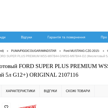
нди
Відгуки
Гарантія та повернення
Про 
•
•
•
rd)
PUMA/FIGO/COUGAR/WINDSTAR
Ford MUSTANG CZG 2015-
FORD SUPER PLUS PREMIUM WSS-M97B44-D/WSS-M97B44-D2 (Фиолетовый 5л
готовый FORD SUPER PLUS PREMIUM WS
ый 5л G12+) ORIGINAL 2107116
ХАРАКТЕРИСТИКИ
ВІДГУКИ
СХОЖІ ТОВАРИ