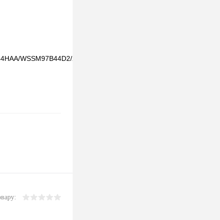
44HAA/WSSM97B44D2/2U2J19544EB2C

овару: