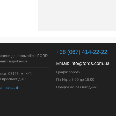
+38 (067) 414-22-22
астини до автомобілів FORD
ащих виробників
Email:
info@fords.com.ua
Графік роботи
са: 03126, м. Київ,
 проспект д.40
Пн-Нд: з 9:00 до 18:00
Працюємо без вихідних
я на карті