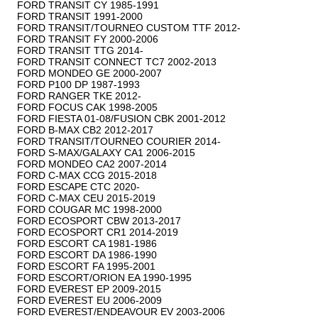
FORD TRANSIT CY 1985-1991

FORD TRANSIT 1991-2000

FORD TRANSIT/TOURNEO CUSTOM TTF 2012-

FORD TRANSIT FY 2000-2006

FORD TRANSIT TTG 2014-

FORD TRANSIT CONNECT TC7 2002-2013

FORD MONDEO GE 2000-2007

FORD P100 DP 1987-1993

FORD RANGER TKE 2012-

FORD FOCUS CAK 1998-2005

FORD FIESTA 01-08/FUSION CBK 2001-2012

FORD B-MAX CB2 2012-2017

FORD TRANSIT/TOURNEO COURIER 2014-

FORD S-MAX/GALAXY CA1 2006-2015

FORD MONDEO CA2 2007-2014

FORD C-MAX CCG 2015-2018

FORD ESCAPE CTC 2020-

FORD C-MAX CEU 2015-2019

FORD COUGAR MC 1998-2000

FORD ECOSPORT CBW 2013-2017

FORD ECOSPORT CR1 2014-2019

FORD ESCORT CA 1981-1986

FORD ESCORT DA 1986-1990

FORD ESCORT FA 1995-2001

FORD ESCORT/ORION EA 1990-1995

FORD EVEREST EP 2009-2015

FORD EVEREST EU 2006-2009

FORD EVEREST/ENDEAVOUR EV 2003-2006
