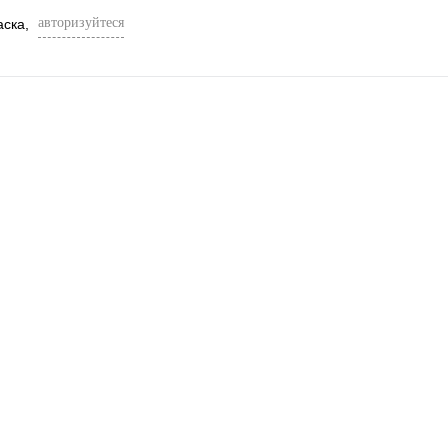
авторизуйтеся
аска,