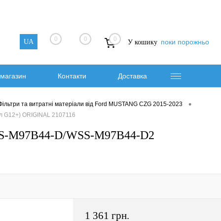
0
0
0
UA
поки порожньо
У кошику
магазин
Контакти
Доставка
•
Фільтри та витратні матеріали від Ford MUSTANG CZG 2015-2023
 G12+) ORIGINAL 2107116
S-M97B44-D/WSS-M97B44-D2
1 361 грн.