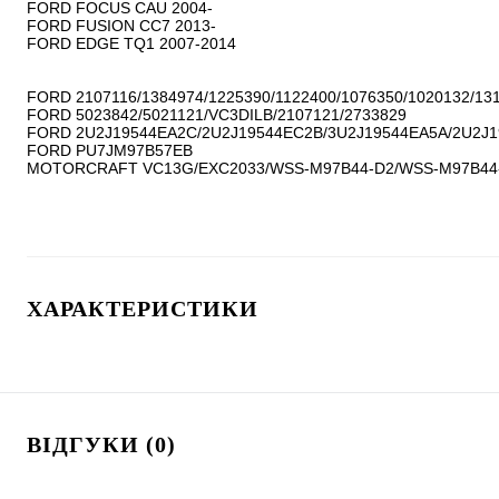
FORD FOCUS CAU 2004-

FORD FUSION CC7 2013-

FORD EDGE TQ1 2007-2014

FORD 2107116/1384974/1225390/1122400/1076350/1020132/131
FORD 5023842/5021121/VC3DILB/2107121/2733829

FORD 2U2J19544EA2C/2U2J19544EC2B/3U2J19544EA5A/2U2J1
FORD PU7JM97B57EB

MOTORCRAFT VC13G/EXC2033/WSS-M97B44-D2/WSS-M97B44-
ХАРАКТЕРИСТИКИ
ВІДГУКИ (0)