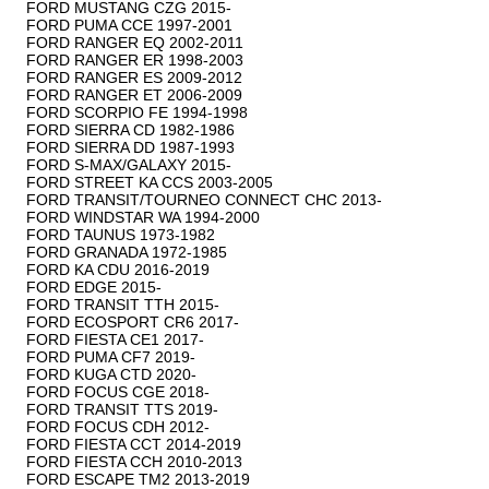
FORD MUSTANG CZG 2015-

FORD PUMA CCE 1997-2001

FORD RANGER EQ 2002-2011

FORD RANGER ER 1998-2003

FORD RANGER ES 2009-2012

FORD RANGER ET 2006-2009

FORD SCORPIO FE 1994-1998

FORD SIERRA CD 1982-1986

FORD SIERRA DD 1987-1993

FORD S-MAX/GALAXY 2015-

FORD STREET KA CCS 2003-2005

FORD TRANSIT/TOURNEO CONNECT CHC 2013-

FORD WINDSTAR WA 1994-2000

FORD TAUNUS 1973-1982

FORD GRANADA 1972-1985

FORD KA CDU 2016-2019

FORD EDGE 2015-

FORD TRANSIT TTH 2015-

FORD ECOSPORT CR6 2017-

FORD FIESTA CE1 2017-

FORD PUMA CF7 2019-

FORD KUGA CTD 2020-

FORD FOCUS CGE 2018-

FORD TRANSIT TTS 2019-

FORD FOCUS CDH 2012-

FORD FIESTA CCT 2014-2019

FORD FIESTA CCH 2010-2013

FORD ESCAPE TM2 2013-2019
