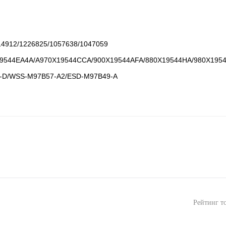
4912/1226825/1057638/1047059

9544EA4A/A970X19544CCA/900X19544AFA/880X19544HA/980X195
D/WSS-M97B57-A2/ESD-M97B49-A

Рейтинг т