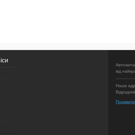
іси
Автозапч
від найкр
Наша адре
Відрадний
Подивитис