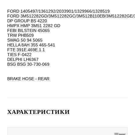
FORD 1405497/1361292/2033901/1329966/1328519

FORD 3M512282GD/3M512282GC/3M512B110EB/3M512282GE/
DP GROUP BS 4220

HMPX HMP 3M51 2282 GD

FEBI BILSTEIN 45065

TRW PHB509

SWAG 50 94 5065

HELLA 8AH 355 465-541

FTE 391E.469E.1.1

TIES F-0422

DELPHI LH6367

BSG BSG 30-730-069

BRAKE HOSE - REAR
ХАРАКТЕРИСТИКИ
Шланг