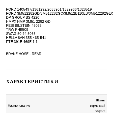
FORD 1405497/1361292/2033901/1329966/1328519

FORD 3M512282GD/3M512282GC/3M512B110EB/3M512282GE/
DP GROUP BS 4220

HMPX HMP 3M51 2282 GD

FEBI BILSTEIN 45065

TRW PHB509

SWAG 50 94 5065

HELLA 8AH 355 465-541

FTE 391E.469E.1.1

BRAKE HOSE - REAR
ХАРАКТЕРИСТИКИ
Шланг
Наименование
тормозной
задний