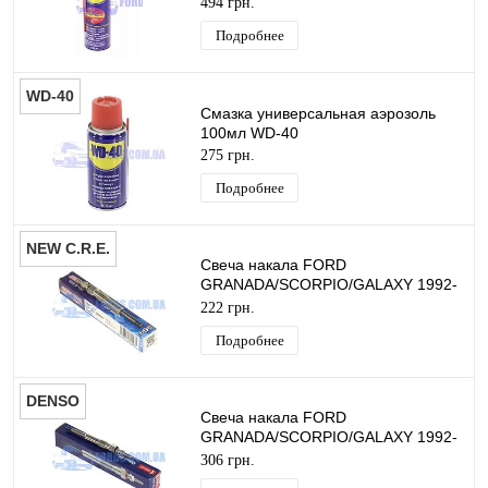
494 грн.
Подробнее
WD-40
Смазка универсальная аэрозоль
100мл WD-40
275 грн.
Подробнее
NEW C.R.E.
Свеча накала FORD
GRANADA/SCORPIO/GALAXY 1992-
2006 NEW C.R.E.
222 грн.
Подробнее
DENSO
Свеча накала FORD
GRANADA/SCORPIO/GALAXY 1992-
2006 DENSO
306 грн.