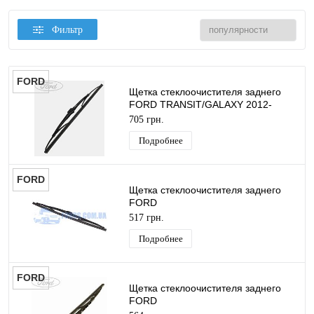
Фильтр
FORD
Щетка стеклоочистителя заднего
FORD TRANSIT/GALAXY 2012-
(380MM) ORIGINAL
705 грн.
Подробнее
FORD
Щетка стеклоочистителя заднего
FORD
FIESTA/FUSION/TRANSIT/FOCUS/C-
517 грн.
MAX 2001-2014 (380MM) ORIGINAL
Подробнее
FORD
Щетка стеклоочистителя заднего
FORD
FIESTA/FUSION/TRANSIT/FOCUS/C-