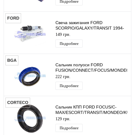
Подробнее
FORD
Свеча зажигания FORD
SCORPIO/GALAXY/TRANSIT 1994-
2000 (OHC/DOHC) ORIGINAL
149 грн.
Подробнее
BGA
Сальник полуоси FORD
FUSION/CONNECT/FOCUS/MONDEO/TR
(40X55X13) BGA
222 грн.
Подробнее
CORTECO
Сальник КПП FORD FOCUS/C-
MAX/ESCORT/TRANSIT/MONDEO/KUG
(Ø27X42X6) CORTECO
129 грн.
Подробнее