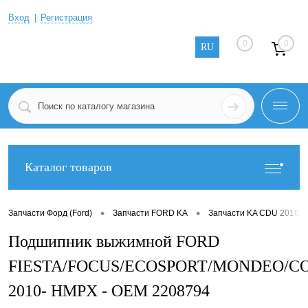
Вход
Регистрация
0
0
RU
Каталог товаров
•
•
Запчасти Форд (Ford)
Запчасти FORD KA
Запчасти KA CDU 2016-2
Подшипник выжимной FORD
FIESTA/FOCUS/ECOSPORT/MONDEO/C
2010- HMPX - OEM 2208794