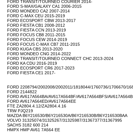
FORD TRANSIT/TOURNEO COURIER 2014-

FORD S-MAX/GALAXY CA1 2006-2015

FORD MONDEO CA2 2007-2014

FORD C-MAX CEU 2015-2019

FORD ECOSPORT CBW 2013-2017

FORD FIESTA CB1 2008-2012

FORD FIESTA CCN 2013-2019

FORD FOCUS CB8 2011-2015

FORD FOCUS CEW 2014-2019

FORD FOCUS C-MAX CB7 2011-2015

FORD KUGA CBS 2013-2020

FORD MONDEO CNG 2014-2022

FORD TRANSIT/TOURNEO CONNECT CHC 2013-2024

FORD KA CDU 2016-2019

FORD ECOSPORT CR6 2017-2023

FORD FIESTA CE1 2017-

FORD 2208794/2002008/2002011/1818044/1760736/1706670/168
FORD 2144822

FORD AV617A564BA/AV617A564BF/AV617A564BFS/AV617A564B
FORD AV617A564ED/AV617A564EE

FTE ZA2804.4.12/ZA2804.4.16

TRW PJQ219

MAZDA B6Y216530/B6Y216530A/B6Y216530B/B6Y216530BAA

VOLVO 31325074/31325267/31325987/31367377/31367995

SACHS 3182 600 214

HMPX HMP AV61 7A564 EE
