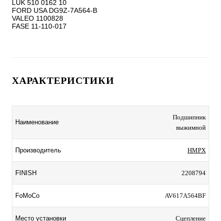
LUK 510 0162 10

FORD USA DG9Z-7A564-B

VALEO 1100828

ХАРАКТЕРИСТИКИ
Подшипник
Наименование
выжимной
Производитель
HMPX
FINISH
2208794
FoMoCo
AV617A564BF
Место установки
Сцепление