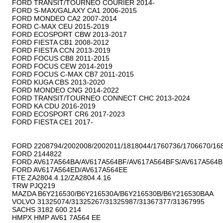
FORD TRANSIT/TOURNEO COURIER 2014-

FORD S-MAX/GALAXY CA1 2006-2015

FORD MONDEO CA2 2007-2014

FORD C-MAX CEU 2015-2019

FORD ECOSPORT CBW 2013-2017

FORD FIESTA CB1 2008-2012

FORD FIESTA CCN 2013-2019

FORD FOCUS CB8 2011-2015

FORD FOCUS CEW 2014-2019

FORD FOCUS C-MAX CB7 2011-2015

FORD KUGA CBS 2013-2020

FORD MONDEO CNG 2014-2022

FORD TRANSIT/TOURNEO CONNECT CHC 2013-2024

FORD KA CDU 2016-2019

FORD ECOSPORT CR6 2017-2023

FORD FIESTA CE1 2017-

FORD 2208794/2002008/2002011/1818044/1760736/1706670/168
FORD 2144822

FORD AV617A564BA/AV617A564BF/AV617A564BFS/AV617A564B
FORD AV617A564ED/AV617A564EE

FTE ZA2804.4.12/ZA2804.4.16

TRW PJQ219

MAZDA B6Y216530/B6Y216530A/B6Y216530B/B6Y216530BAA

VOLVO 31325074/31325267/31325987/31367377/31367995

SACHS 3182 600 214

HMPX HMP AV61 7A564 EE
