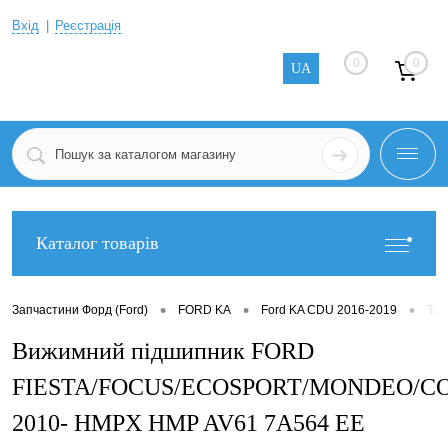
Вхід
Реєстрація
0
0
UA
Каталог товарів
•
•
•
Запчастини Форд (Ford)
FORD KA
Ford KA CDU 2016-2019
Тра
Вижимний підшипник FORD
FIESTA/FOCUS/ECOSPORT/MONDEO/C
2010- HMPX HMP AV61 7A564 EE