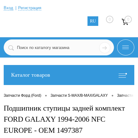
Вход
Регистрация
0
0
RU
Каталог товаров
•
•
Запчасти Форд (Ford)
Запчасти S-MAX/B-MAX/GALAXY
Запчасти G
Подшипник ступицы задней комплект
FORD GALAXY 1994-2006 NFC
EUROPE - OEM 1497387