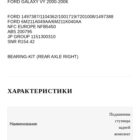
FORD GALAXY VY 2000-2006

FORD 1497387/1104362/1001719/7201008/1497388

FORD 6M211A049AA/6M211K040AA

NFC EUROPE NFB5450

ABS 200795

JP GROUP 1151300310

SNR R154.42

BEARING-KIT (REAR AXLE RIGHT)
ХАРАКТЕРИСТИКИ
Подшипник
ступицы
Наименование
задней
комплект