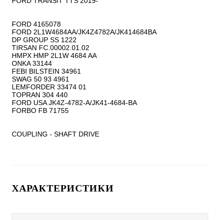
FORD TRANSIT TTS 2019-

FORD 4165078

FORD 2L1W4684AA/JK4Z4782A/JK414684BA

DP GROUP SS 1222

TIRSAN FC.00002.01.02

HMPX HMP 2L1W 4684 AA

ONKA 33144

FEBI BILSTEIN 34961

SWAG 50 93 4961

LEMFORDER 33474 01

TOPRAN 304 440

FORD USA JK4Z-4782-A/JK41-4684-BA

FORBO FB 71755

COUPLING - SHAFT DRIVE
ХАРАКТЕРИСТИКИ