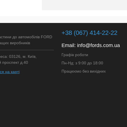
+38 (067) 414-22-22
астини до автомобілів FORD
ащих виробників
Email:
info@fords.com.ua
Графік роботи
са: 03126, м. Київ,
 проспект д.40
Пн-Нд: з 9:00 до 18:00
Працюємо без вихідних
я на карті