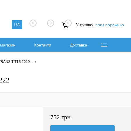
0
0
0
UA
поки порожньо
У кошику
магазин
Контакти
Доставка
•
 TRANSIT TTS 2019-
222
752 грн.