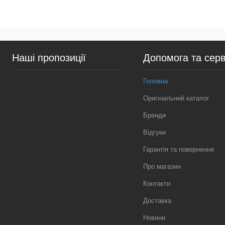
У кошик
У ко
Купити в 1 клік
Порівняння
Купити в 1 клік
Пор
Наші пропозиції
Допомога та серв
У вибране
У наявності
У вибране
У н
Головна
Оригінальний каталог
Бренди
Відгуки
Гарантія та повернення
Про магазин
Контакти
Доставка
Новини