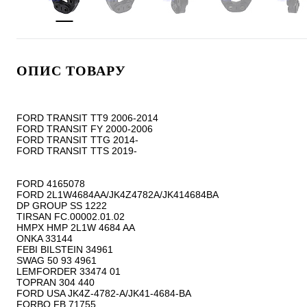
ОПИС ТОВАРУ
FORD TRANSIT TT9 2006-2014

FORD TRANSIT FY 2000-2006

FORD TRANSIT TTG 2014-

FORD TRANSIT TTS 2019-

FORD 4165078

FORD 2L1W4684AA/JK4Z4782A/JK414684BA

DP GROUP SS 1222

TIRSAN FC.00002.01.02

HMPX HMP 2L1W 4684 AA

ONKA 33144

FEBI BILSTEIN 34961

SWAG 50 93 4961

LEMFORDER 33474 01

TOPRAN 304 440

FORD USA JK4Z-4782-A/JK41-4684-BA

FORBO FB 71755
