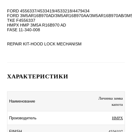
FORD 4556337/4533419/4533218/4479434

FORD 3M5AR16B970AD/3M5AR16B970AA/3M5AR16B970AB/3M5
TKE F4556337

HMPX HMP 3M5A R16B970 AD

FASE 11-340-008

REPAIR KIT-HOOD LOCK MECHANISM
ХАРАКТЕРИСТИКИ
Личинка замка
Наименование
капота
Производитель
HMPX
FINISH
4556337