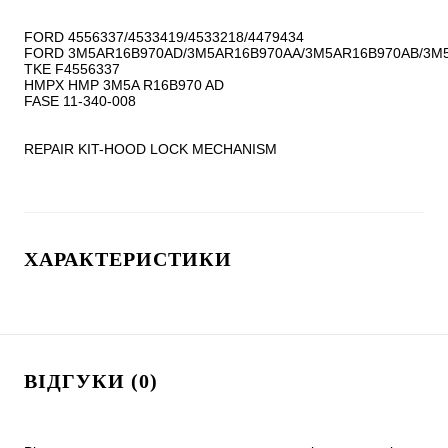
FORD 4556337/4533419/4533218/4479434

FORD 3M5AR16B970AD/3M5AR16B970AA/3M5AR16B970AB/3M5
TKE F4556337

HMPX HMP 3M5A R16B970 AD

FASE 11-340-008

REPAIR KIT-HOOD LOCK MECHANISM
ХАРАКТЕРИСТИКИ
ВІДГУКИ (0)