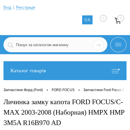
Вхід
Реєстрація
0
0
UA
Каталог товарів
•
•
•
Запчастини Форд (Ford)
FORD FOCUS
Запчастини Ford Focus 2
Личинка замку капота FORD FOCUS/C-
MAX 2003-2008 (Наборная) HMPX HMP
3M5A R16B970 AD