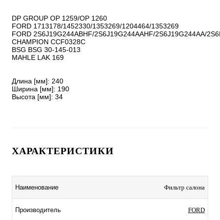
DP GROUP OP 1259/OP 1260

FORD 1713178/1452330/1353269/1204464/1353269

FORD 2S6J19G244ABHF/2S6J19G244AAHF/2S6J19G244AA/2S6
CHAMPION CCF0328C

BSG BSG 30-145-013

MAHLE LAK 169

Длина [мм]: 240

Ширина [мм]: 190

Высота [мм]: 34
ХАРАКТЕРИСТИКИ
Наименование
Фильтр салона
Производитель
FORD