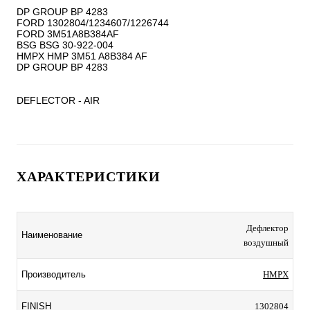
DP GROUP BP 4283

FORD 1302804/1234607/1226744

FORD 3M51A8B384AF

BSG BSG 30-922-004

HMPX HMP 3M51 A8B384 AF

DP GROUP BP 4283

DEFLECTOR - AIR
ХАРАКТЕРИСТИКИ
Дефлектор
Наименование
воздушный
Производитель
HMPX
FINISH
1302804