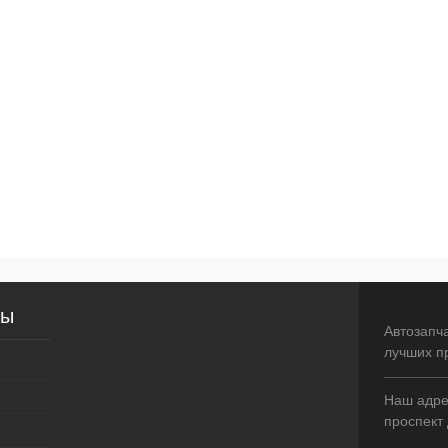
сы
Автозапч
лучших п
Наш адрес
проспект 