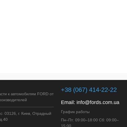
+38 (067) 414-22-22
асти к автомобилям FORD от
роизводителей
Email:
info@fords.com.ua
График работы
: 03126, г. Киев, Отрадный
д.40
Пн–Пт: 09:00–18:00 Сб: 09:00–
15:00