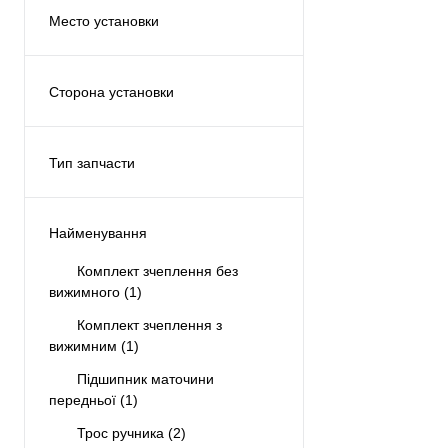
Место установки
Сзади
(1)
Спереди
(1)
Сторона установки
Сцепление
(2)
С обеих сторон
(3)
Тип запчасти
Аналог
(5)
Найменування
Комплект зчеплення без
вижимного
(1)
Комплект зчеплення з
вижимним
(1)
Підшипник маточини
передньої
(1)
Трос ручника
(2)