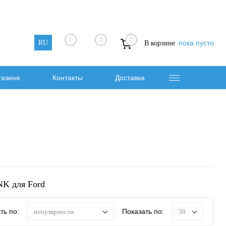
0
0
0
RU
пока пусто
В корзине
газине
Контакты
Доставка
NK для Ford
ть по:
Показать по:
популярности
30