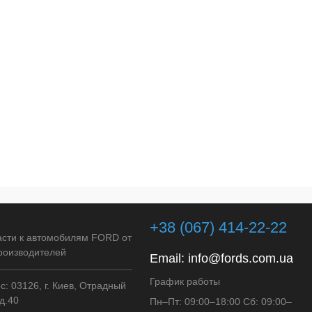
+38 (067) 414-22-22
асти к автомобилям FORD от
роизводителей
Email:
info@fords.com.ua
График работы
: 03126, г. Киев, Отрадный
д.40
Пн–Пт: 09:00–18:00 Сб: 09:00–