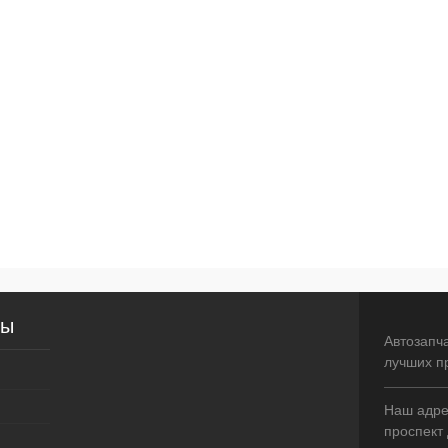
сы
Автозапч
лучших п
Наш адрес
проспект 