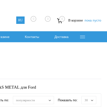
0
0
0
RU
пока пусто
В корзине
газине
Контакты
Доставка
AS METAL для Ford
ть по:
Показать по:
популярности
30