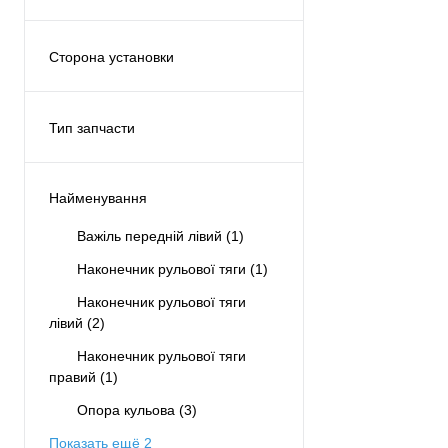
Двигатель
(2)
Рулевая рейка
(3)
Сторона установки
Спереди
(7)
Левая
(3)
Правая
(1)
Тип запчасти
С обеих сторон
(6)
Аналог
(12)
Найменування
Важіль передній лівий
(1)
Наконечник рульової тяги
(1)
Наконечник рульової тяги
лівий
(2)
Наконечник рульової тяги
правий
(1)
Опора кульова
(3)
Показать ещё 2