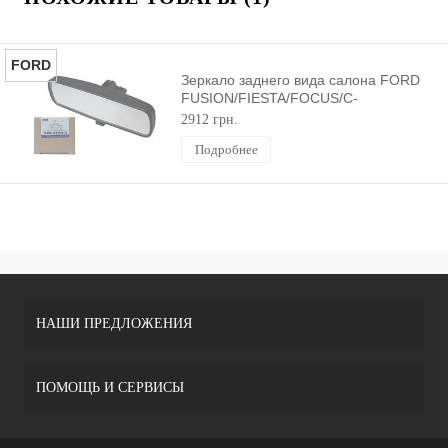
FORD
Зеркало заднего вида салона FORD
FUSION/FIESTA/FOCUS/C-
MAX/MONDEO 2001-2012 ORIGINAL
2912 грн.
Подробнее
НАШИ ПРЕДЛОЖЕНИЯ
ПОМОЩЬ И СЕРВИСЫ