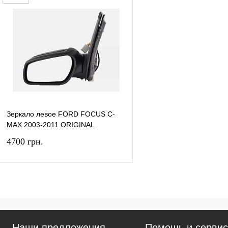
Зеркало левое FORD FOCUS C-
MAX 2003-2011 ORIGINAL
4700 грн.
В корзину
Купить в 1 клик
Сравнение
Наши предложения
Помощь и серви
В избранное
В наличии