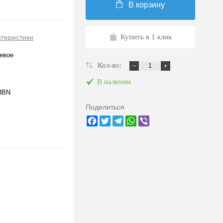
В корзину
Купить в 1 клик
ктеристики
евое
Кол-во:
В наличии
3BN
Поделиться
Facebook
Twitter
Telegram
WhatsApp
Viber