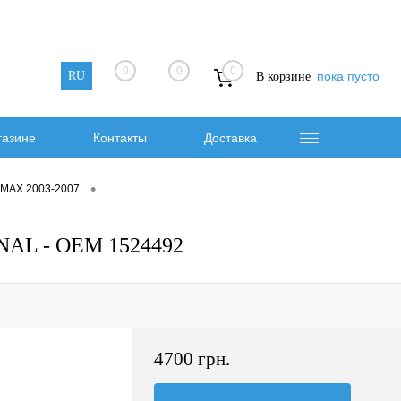
0
0
0
RU
пока пусто
В корзине
газине
Контакты
Доставка
•
-MAX 2003-2007
NAL - OEM 1524492
4700 грн.