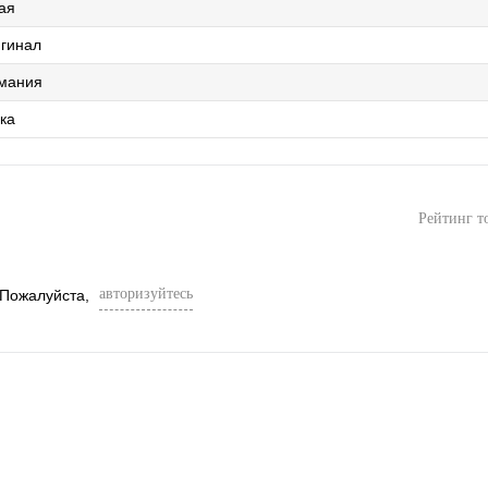
ая
гинал
мания
ка
Рейтинг т
авторизуйтесь
 Пожалуйста,