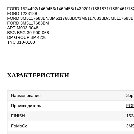
FORD 1524492/1469456/1469455/1439201/1381871/1369461/132
FORD 1223189

FORD 3M5117683BN/3M5117683BC/3M5117683BD/3M5117683BE
FORD 3M5117683BM

ART M003.3048

BSG BSG 30-900-068

DP GROUP BP 4226

ХАРАКТЕРИСТИКИ
Наименование
Зер
Производитель
FO
FINISH
152
FoMoCo
3M5