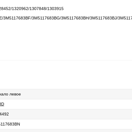
8452/1320962/1307848/1303915

/3M5117683BF/3M5117683BG/3M5117683BH/3M5117683BJ/3M5117
кало левое
RD
4492
117683BN