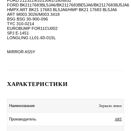
FORD 2123229/2013061/1805832

FORD BK2117683BL5JA6/BK2117683BE5JA6/BK2117683BJ5JA6

HMPX ART BK21 17683 BL5JA6/HMP BK21 17683 BL5JA6

ART M003.3026/M003.3418

BSG BSG 30-900-096

TYC 310-0214

EUROBUMP FOR11CU002

SPJ E-1451

LONGLING LL01-60-015L

MIRROR ASSY
ХАРАКТЕРИСТИКИ
Наименование
Зеркало левое
Производитель
ART