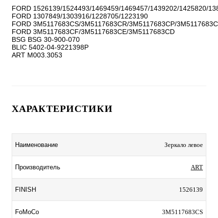
FORD 1526139/1524493/1469459/1469457/1439202/1425820/138
FORD 1307849/1303916/1228705/1223190

FORD 3M5117683CS/3M5117683CR/3M5117683CP/3M5117683C
FORD 3M5117683CF/3M5117683CE/3M5117683CD

BSG BSG 30-900-070

BLIC 5402-04-9221398P

ХАРАКТЕРИСТИКИ
Наименование
Зеркало левое
Производитель
ART
FINISH
1526139
FoMoCo
3M5117683CS