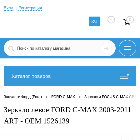
Вход
Регистрация
0
0
RU
Каталог товаров
•
•
Запчасти Форд (Ford)
FORD C-MAX
Запчасти FOCUS C-MAX CB3 2
Зеркало левое FORD C-MAX 2003-2011
ART - OEM 1526139