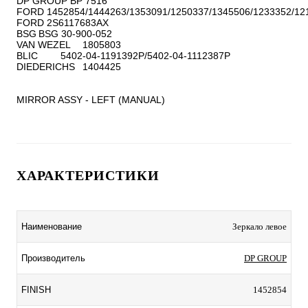
DP GROUP BP 7516

FORD 1452854/1444263/1353091/1250337/1345506/1233352/121
FORD 2S6117683AX

BSG	BSG 30-900-052

VAN WEZEL	1805803

BLIC	5402-04-1191392P/5402-04-1112387P

DIEDERICHS	1404425

MIRROR ASSY - LEFT (MANUAL)
ХАРАКТЕРИСТИКИ
Наименование
Зеркало левое
Производитель
DP GROUP
FINISH
1452854