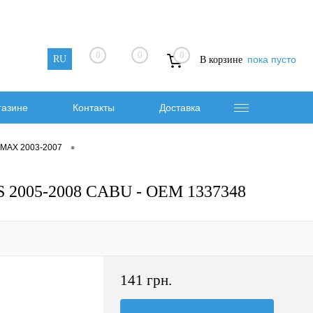
0
0
0
RU
пока пусто
В корзине
газине
Контакты
Доставка
•
-MAX 2003-2007
S 2005-2008 CABU - OEM 1337348
141 грн.