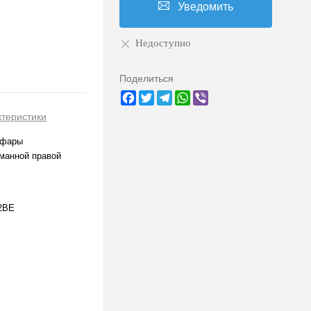
Уведомить
Недоступно
Поделиться
Facebook
Twitter
Telegram
WhatsApp
Viber
ктеристики
 фары
манной правой
2BE