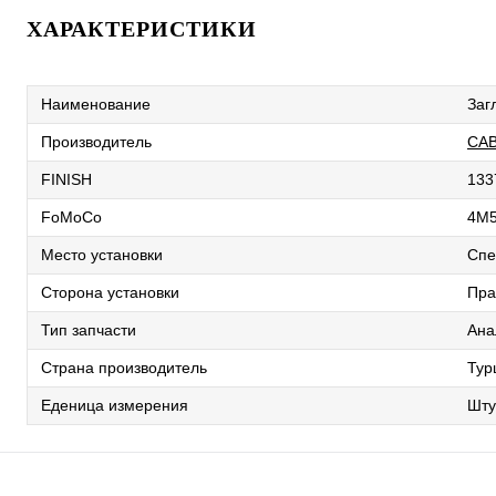
ХАРАКТЕРИСТИКИ
Наименование
Заг
Производитель
CA
FINISH
133
FoMoCo
4M5
Место установки
Спе
Сторона установки
Пра
Тип запчасти
Ана
Страна производитель
Тур
Еденица измерения
Шту