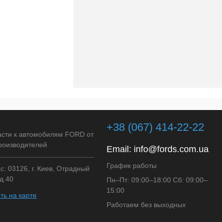
+38 (067) 414-22-22
асти к автомобилям FORD от
роизводителей
Email:
info@fords.com.ua
График работы
: 03126, г. Киев, Отрадный
д.40
Пн–Пт: 09:00–18:00 Сб: 09:00–
15:00
ть на карте
Работаем без выходных