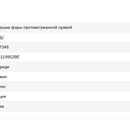
лушка фары противотуманной правой
BU
7348
119952BE
реди
вая
лог
ция
ка