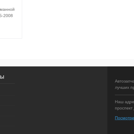
уманной
5-2008
писаться
внение
сы
оступно
Автозапч
лучших п
Наш адрес
проспект 
Посмотре