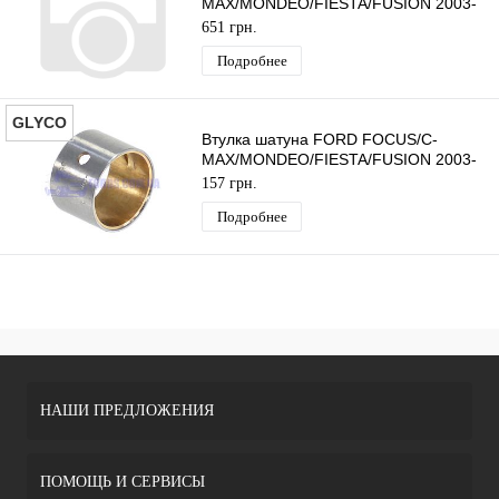
MAX/MONDEO/FIESTA/FUSION 2003-
2019 (1.6TDCI 4ШТ) WILDCAT
651 грн.
Подробнее
GLYCO
Втулка шатуна FORD FOCUS/C-
MAX/MONDEO/FIESTA/FUSION 2003-
2019 (1.6TDCI 1ШТ) GLYCO
157 грн.
Подробнее
НАШИ ПРЕДЛОЖЕНИЯ
ПОМОЩЬ И СЕРВИСЫ