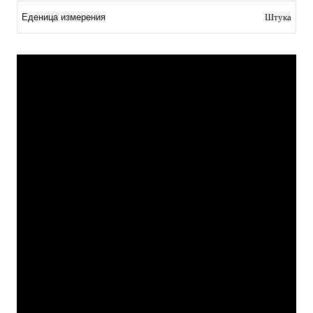
Еденица измерения
Штука