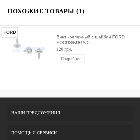
ПОХОЖИЕ ТОВАРЫ (1)
FORD
Винт крепежный с шайбой FORD
FOCUS/KUGA/C-
MAX/TRANSIT/MONDEO/FIESTA/ESCOR
120 грн.
(Ø6X19.5MM) ORIGINAL
Подробнее
НАШИ ПРЕДЛОЖЕНИЯ
ПОМОЩЬ И СЕРВИСЫ