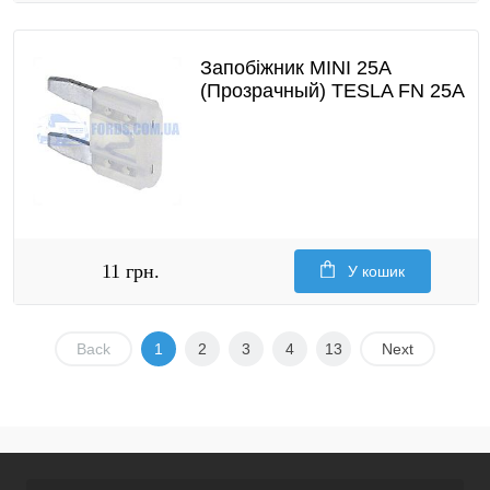
Запобіжник MINI 25A
(Прозрачный) TESLA FN 25A
11 грн.
У кошик
Back
1
2
3
4
13
Next