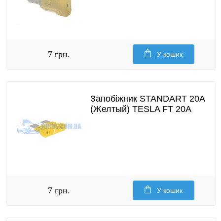
7 грн.
У кошик
Запобіжник STANDART 20A
(Желтый) TESLA FT 20A
7 грн.
У кошик