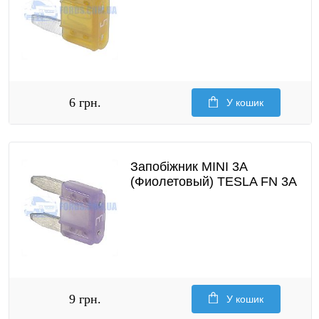
6 грн.
У кошик
Запобіжник MINI 3A
(Фиолетовый) TESLA FN 3A
9 грн.
У кошик