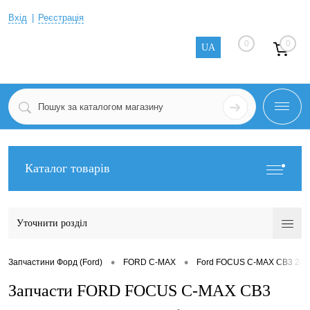
Вхід
Реєстрація
0
0
UA
Каталог товарів
Уточнити розділ
•
•
Запчастини Форд (Ford)
FORD C-MAX
Ford FOCUS C-MAX CB3 200
Запчасти FORD FOCUS C-MAX CB3