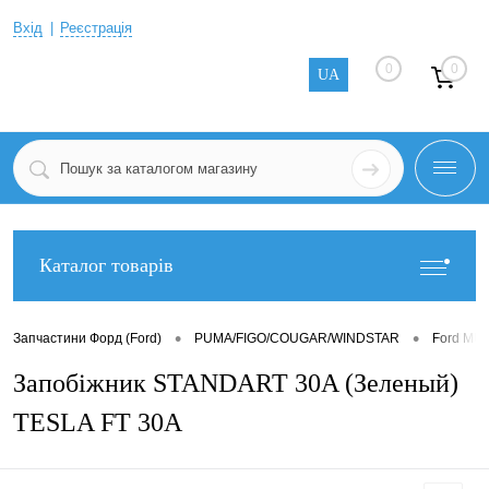
Вхід
Реєстрація
0
0
UA
Каталог товарів
•
•
Запчастини Форд (Ford)
PUMA/FIGO/COUGAR/WINDSTAR
Ford MU
Запобіжник STANDART 30A (Зеленый)
TESLA FT 30A