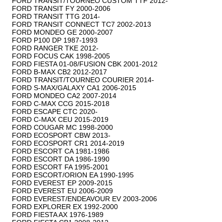
FORD TRANSIT/TOURNEO CUSTOM TTF 2012-

FORD TRANSIT FY 2000-2006

FORD TRANSIT TTG 2014-

FORD TRANSIT CONNECT TC7 2002-2013

FORD MONDEO GE 2000-2007

FORD P100 DP 1987-1993

FORD RANGER TKE 2012-

FORD FOCUS CAK 1998-2005

FORD FIESTA 01-08/FUSION CBK 2001-2012

FORD B-MAX CB2 2012-2017

FORD TRANSIT/TOURNEO COURIER 2014-

FORD S-MAX/GALAXY CA1 2006-2015

FORD MONDEO CA2 2007-2014

FORD C-MAX CCG 2015-2018

FORD ESCAPE CTC 2020-

FORD C-MAX CEU 2015-2019

FORD COUGAR MC 1998-2000

FORD ECOSPORT CBW 2013-

FORD ECOSPORT CR1 2014-2019

FORD ESCORT CA 1981-1986

FORD ESCORT DA 1986-1990

FORD ESCORT FA 1995-2001

FORD ESCORT/ORION EA 1990-1995

FORD EVEREST EP 2009-2015

FORD EVEREST EU 2006-2009

FORD EVEREST/ENDEAVOUR EV 2003-2006

FORD EXPLORER EX 1992-2000

FORD FIESTA AX 1976-1989
