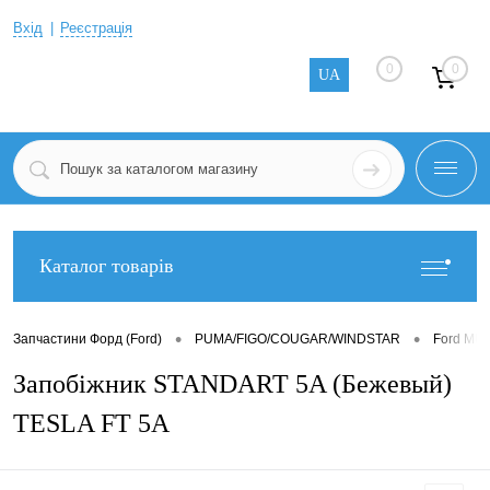
Вхід
Реєстрація
0
0
UA
Каталог товарів
•
•
Запчастини Форд (Ford)
PUMA/FIGO/COUGAR/WINDSTAR
Ford MU
Запобіжник STANDART 5A (Бежевый)
TESLA FT 5A