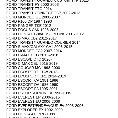
FORD TRANSIT/TOURNEO CUSTOM TTF 2012-

FORD TRANSIT FY 2000-2006

FORD TRANSIT TTG 2014-

FORD TRANSIT CONNECT TC7 2002-2013

FORD MONDEO GE 2000-2007

FORD P100 DP 1987-1993

FORD RANGER TKE 2012-

FORD FOCUS CAK 1998-2005

FORD FIESTA 01-08/FUSION CBK 2001-2012

FORD B-MAX CB2 2012-2017

FORD TRANSIT/TOURNEO COURIER 2014-

FORD S-MAX/GALAXY CA1 2006-2015

FORD MONDEO CA2 2007-2014

FORD C-MAX CCG 2015-2018

FORD ESCAPE CTC 2020-

FORD C-MAX CEU 2015-2019

FORD COUGAR MC 1998-2000

FORD ECOSPORT CBW 2013-

FORD ECOSPORT CR1 2014-2019

FORD ESCORT CA 1981-1986

FORD ESCORT DA 1986-1990

FORD ESCORT FA 1995-2001

FORD ESCORT/ORION EA 1990-1995

FORD EVEREST EP 2009-2015

FORD EVEREST EU 2006-2009

FORD EVEREST/ENDEAVOUR EV 2003-2006

FORD EXPLORER EX 1992-2000

FORD FIESTA AX 1976-1989
