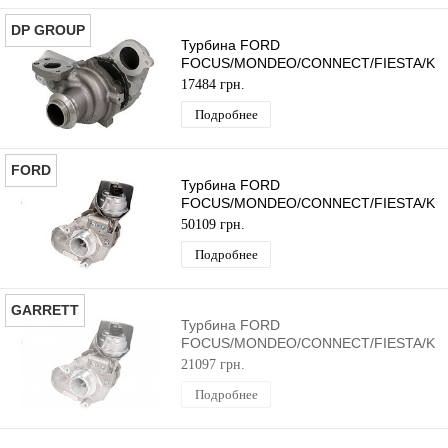
DP GROUP
Турбина FORD
FOCUS/MONDEO/CONNECT/FIESTA/KU
MAX 2014-2019 (1.5TDCI/1.6TDCI) DP
17484 грн.
GROUP
Подробнее
FORD
Турбина FORD
FOCUS/MONDEO/CONNECT/FIESTA/KU
MAX 2014-2019 (1.5TDCI/1.6TDCI) ORI
50109 грн.
Подробнее
GARRETT
Турбина FORD
FOCUS/MONDEO/CONNECT/FIESTA/KU
MAX 2014-2019 (1.5TDCI/1.6TDCI) GA
21097 грн.
Подробнее