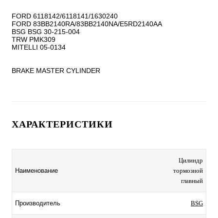
FORD 6118142/6118141/1630240

FORD 83BB2140RA/83BB2140NA/E5RD2140AA

BSG BSG 30-215-004

TRW PMK309

MITELLI 05-0134

BRAKE MASTER CYLINDER
ХАРАКТЕРИСТИКИ
Цилиндр
Наименование
тормозной
главный
Производитель
BSG