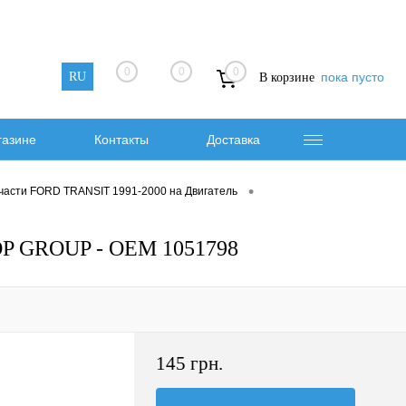
0
0
0
RU
пока пусто
В корзине
газине
Контакты
Доставка
•
части FORD TRANSIT 1991-2000 на Двигатель
 DP GROUP - OEM 1051798
145 грн.