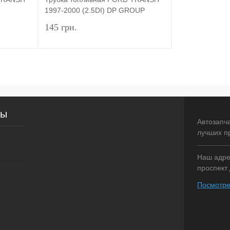
1997-2000 (2.5DI) DP GROUP
145 грн.
писаться
Подписаться
внение
Купить в 1 клик
Сравнение
сы
оступно
В избранное
Недоступно
Автозапч
лучших п
Наш адрес
проспект 
Посмотре