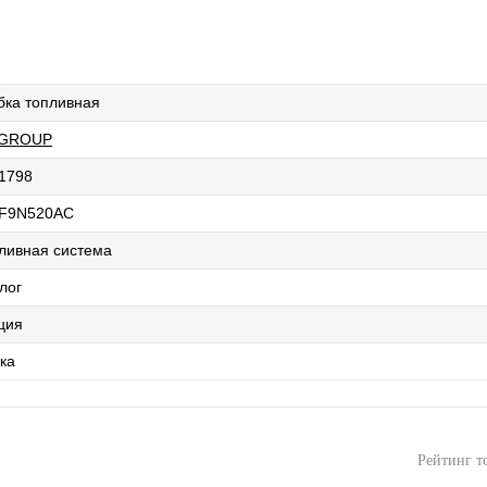
бка топливная
 GROUP
1798
F9N520AC
ливная система
лог
ция
ка
Рейтинг т