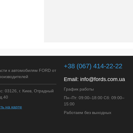
+38 (067) 414-22-22
асти к автомобилям FORD от
роизводителей
Email:
info@fords.com.ua
График работы
: 03126, г. Киев, Отрадный
д.40
Пн–Пт: 09:00–18:00 Сб: 09:00–
15:00
ть на карте
Работаем без выходных