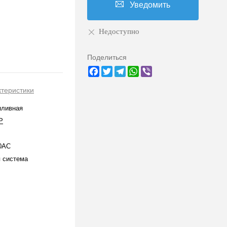
Уведомить
Недоступно
Поделиться
Facebook
Twitter
Telegram
WhatsApp
Viber
ктеристики
пливная
P
0AC
 система