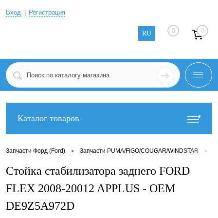
Вход
Регистрация
0
0
RU
Каталог товаров
•
•
Запчасти Форд (Ford)
Запчасти PUMA/FIGO/COUGAR/WINDSTAR
З
Стойка стабилизатора заднего FORD
FLEX 2008-20012 APPLUS - OEM
DE9Z5A972D