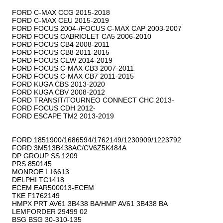
FORD C-MAX CCG 2015-2018

FORD C-MAX CEU 2015-2019

FORD FOCUS 2004-/FOCUS C-MAX CAP 2003-2007

FORD FOCUS CABRIOLET CA5 2006-2010

FORD FOCUS CB4 2008-2011

FORD FOCUS CB8 2011-2015

FORD FOCUS CEW 2014-2019

FORD FOCUS C-MAX CB3 2007-2011

FORD FOCUS C-MAX CB7 2011-2015

FORD KUGA CBS 2013-2020

FORD KUGA CBV 2008-2012

FORD TRANSIT/TOURNEO CONNECT CHC 2013-

FORD FOCUS CDH 2012-

FORD ESCAPE TM2 2013-2019

FORD 1851900/1686594/1762149/1230909/1223792

FORD 3M513B438AC/CV6Z5K484A

DP GROUP SS 1209

PRS 850145

MONROE L16613

DELPHI TC1418

ECEM EAR500013-ECEM

TKE F1762149

HMPX PRT AV61 3B438 BA/HMP AV61 3B438 BA

LEMFORDER 29499 02

BSG BSG 30-310-135
