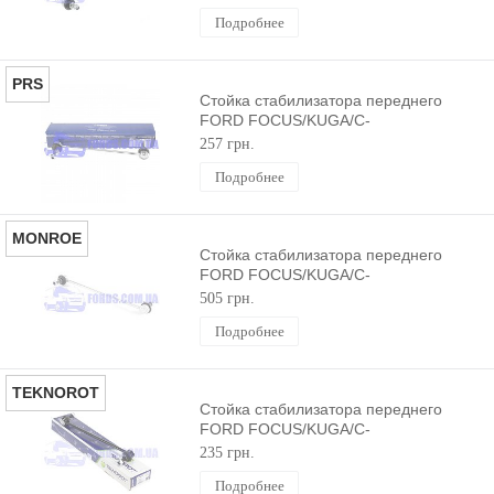
(298MM) ECEM
Подробнее
PRS
Стойка стабилизатора переднего
FORD FOCUS/KUGA/C-
MAX/CONNECT/ESCAPE 2003-
257 грн.
(298MM) PRS
Подробнее
MONROE
Стойка стабилизатора переднего
FORD FOCUS/KUGA/C-
MAX/CONNECT/ESCAPE 2003-
505 грн.
(298MM) MONROE
Подробнее
TEKNOROT
Стойка стабилизатора переднего
FORD FOCUS/KUGA/C-
MAX/CONNECT/ESCAPE 2003-
235 грн.
(298MM) TEKNOROT
Подробнее