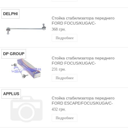
DELPHI
Стойка стабилизатора переднего
FORD FOCUS/KUGA/C-
MAX/CONNECT/ESCAPE 2003-
368 грн.
(298MM) DELPHI
Подробнее
DP GROUP
Стойка стабилизатора переднего
FORD FOCUS/KUGA/C-
MAX/CONNECT/ESCAPE 2003-
231 грн.
(298MM) DP GROUP
Подробнее
APPLUS
Стойка стабилизатора переднего
FORD ESCAPE/FOCUS/KUGA/C-
MAX/CONNECT 2003- (298MM)
432 грн.
APPLUS
Подробнее