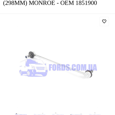
(298MM) MONROE - OEM 1851900