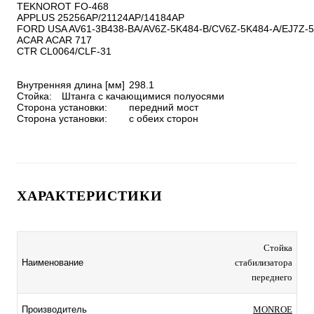
TEKNOROT FO-468

APPLUS 25256AP/21124AP/14184AP

FORD USA AV61-3B438-BA/AV6Z-5K484-B/CV6Z-5K484-A/EJ7Z-5
ACAR ACAR 717

CTR CL0064/CLF-31

Внутренняя длина [мм]	298.1

Стойка:	Штанга с качающимися полуосями

Сторона установки:	передний мост

Сторона установки:	с обеих сторон
ХАРАКТЕРИСТИКИ
Стойка
Наименование
стабилизатора
переднего
Производитель
MONROE