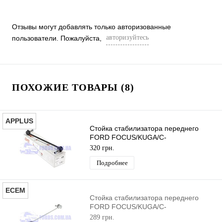
Отзывы могут добавлять только авторизованные
авторизуйтесь
пользователи. Пожалуйста,
ПОХОЖИЕ ТОВАРЫ (8)
APPLUS
Стойка стабилизатора переднего
FORD FOCUS/KUGA/C-
MAX/CONNECT/ESCAPE 2003-
320 грн.
(298MM) APPLUS
Подробнее
ECEM
Стойка стабилизатора переднего
FORD FOCUS/KUGA/C-
MAX/CONNECT/ESCAPE 2003-
289 грн.